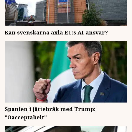
Kan svenskarna axla EU:s AI-ansvar?
Spanien i jättebråk med Trump:
"Oacceptabelt"