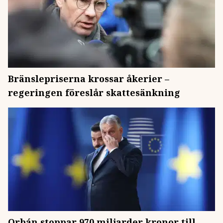
Bränslepriserna krossar åkerier –
regeringen föreslår skattesänkning
Orbán stoppar 970 miljarder kronor till