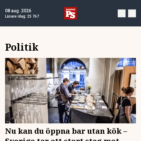
08 aug. 2026
Läsare idag:
25 767
Politik
Nu kan du öppna bar utan kök –
Sverige tar ett stort steg mot