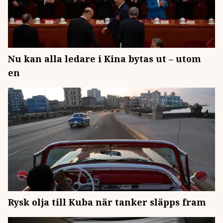
Nu kan alla ledare i Kina bytas ut – utom
en
Rysk olja till Kuba när tanker släpps fram