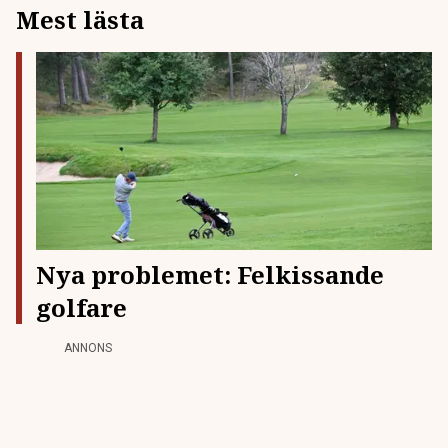
Mest lästa
nya satsningar gör det lättare att resa långt utan att behöva
pussla ihop resan själv. Ett exempel är nattågstrafiken – den
fortsätter att byggas ut. Österrikiska ÖBB […]
Nya problemet: Felkissande
golfare
ANNONS