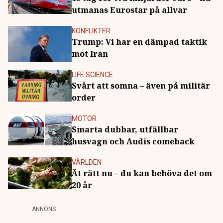
utmanas Eurostar på allvar
KONFLIKTER
Trump: Vi har en dämpad taktik
mot Iran
LIFE SCIENCE
Svårt att somna – även på militär
order
MOTOR
Smarta dubbar, utfällbar
husvagn och Audis comeback
VÄRLDEN
Ät rätt nu – du kan behöva det om
20 år
ANNONS