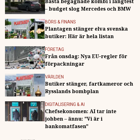
Bästa begagnade kombi i långtest
– budget slog Mercedes och BMW
BÖRS & FINANS
Plantagen stänger elva svenska
butiker: Här är hela listan
FÖRETAG
Från onsdag: Nya EU-regler för
förpackningar
VÄRLDEN
Butiker stänger, fartkameror och
Rysslands bombplan
DIGITALISERING & AI
Chefsekonomen: AI tar inte
jobben – ännu: "Vi är i
bankomatfasen"