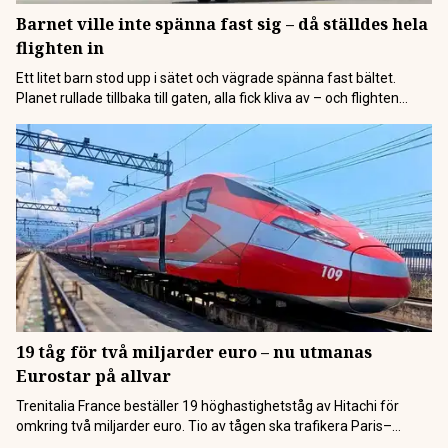
Barnet ville inte spänna fast sig – då ställdes hela
flighten in
Ett litet barn stod upp i sätet och vägrade spänna fast bältet.
Planet rullade tillbaka till gaten, alla fick kliva av – och flighten
ställdes in helt. Det har skett en rad uppmärksammade incidenter
på sistone som rör batterier – där flygbolagen nu skärper sina
regler. Flyg i all sin ära, men nu börjar många […]
19 tåg för två miljarder euro – nu utmanas
Eurostar på allvar
Trenitalia France beställer 19 höghastighetståg av Hitachi för
omkring två miljarder euro. Tio av tågen ska trafikera Paris–
London från 2029. Det händer mycket på tågsidan i Europa. Flera