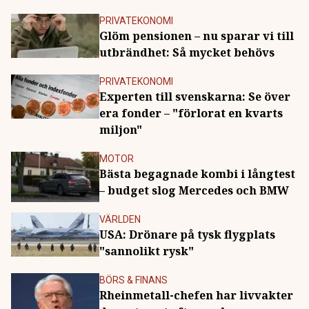
PRIVATEKONOMI
Glöm pensionen – nu sparar vi till
utbrändhet: Så mycket behövs
PRIVATEKONOMI
Experten till svenskarna: Se över
era fonder – "förlorat en kvarts
miljon"
MOTOR
Bästa begagnade kombi i långtest
– budget slog Mercedes och BMW
VÄRLDEN
USA: Drönare på tysk flygplats
"sannolikt rysk"
BÖRS & FINANS
Rheinmetall-chefen har livvakter