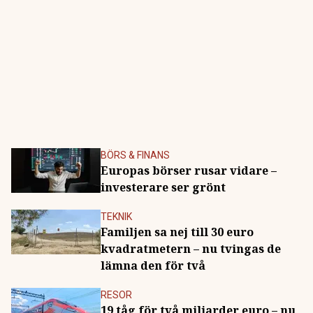
BÖRS & FINANS
Europas börser rusar vidare –
investerare ser grönt
TEKNIK
Familjen sa nej till 30 euro
kvadratmetern – nu tvingas de
lämna den för två
RESOR
19 tåg för två miljarder euro – nu