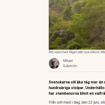
Att resa med tåget slår nya rekord. Men
Mikael
Gullström
Svenskarna vill åka tåg mer än n
hundraåriga stolpar. Underhålls
har stambanorna blivit en valfr
Från och med i dag, den 22 juni,
st