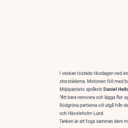
I veckan röstade riksdagen ned e
storstäderna. Motionen föll med ba
Miljöpartiets språkrör
Daniel Hell
”Att bara renovera och lägga fler sp
Rödgröna partierna vill utgå från 
och Hässleholm-Lund.
Tanken är att foga samman dem me