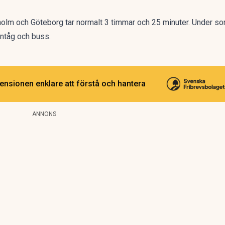
lm och Göteborg tar normalt 3 timmar och 25 minuter. Under so
ontåg och buss.
ensionen enklare att förstå och hantera
ANNONS