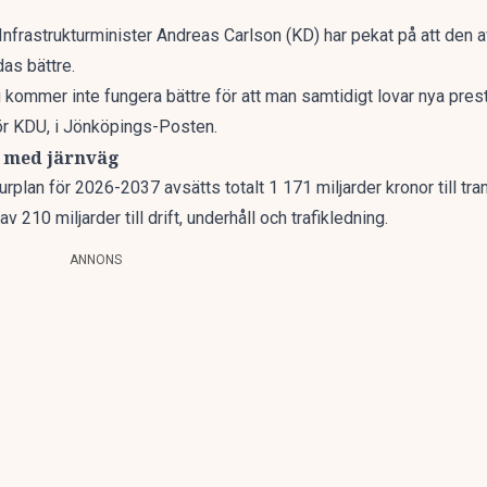
 Infrastrukturminister Andreas Carlson (KD) har pekat på att den
as bättre.
g kommer inte fungera bättre för att man samtidigt lovar nya pres
för KDU, i Jönköpings-Posten.
d med järnväg
turplan
för 2026-2037 avsätts totalt 1 171 miljarder kronor till tra
av 210 miljarder till drift, underhåll och trafikledning.
ANNONS