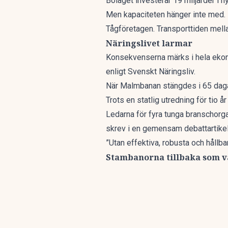
Bolaget
investerar 19 miljarder
i n
Men kapaciteten hänger inte med. 
Tågföretagen. Transporttiden mell
Näringslivet larmar
Konsekvenserna märks i hela ekono
enligt Svenskt Näringsliv.
När Malmbanan stängdes i 65 dagar
Trots en
statlig utredning
för tio å
Ledarna för fyra tunga branschorg
skrev i en gemensam
debattartikel
”Utan effektiva, robusta och hållb
Stambanorna tillbaka som v