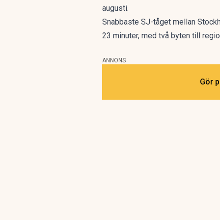
augusti.
Snabbaste SJ-tåget mellan Stockho
23 minuter, med två byten till regi
ANNONS
Gör p