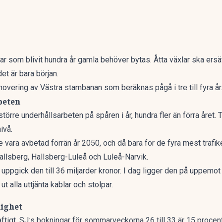
r som blivit hundra år gamla behöver bytas. Åtta växlar ska ersät
det är
bara början
.
novering av Västra stambanan som beräknas pågå i tre till fyra år
beten
större underhållsarbeten
på spåren i år, hundra fler än förra året.
ivå.
 vara avbetad förrän år 2050, och då bara för de fyra mest trafi
llsberg, Hallsberg-Luleå och Luleå-Narvik.
uppgick den till 36 miljarder kronor. I dag ligger den på
uppemot 
 ut
alla uttjänta kablar och stolpar.
lighet
aftigt. SJ:s bokningar för sommarveckorna 26 till 33 är
15 procen