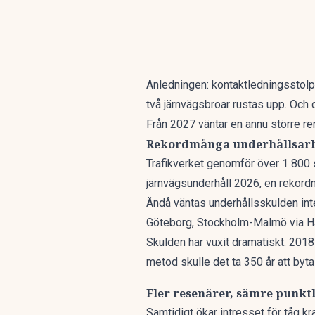
Anledningen: kontaktledningsstolpa
två järnvägsbroar rustas upp. Och 
Från 2027 väntar en ännu större re
Rekordmånga underhållsar
Trafikverket genomför
över 1 800 
järnvägsunderhåll 2026, en rekordn
Ändå väntas underhållsskulden inte
Göteborg, Stockholm-Malmö via Ha
Skulden har vuxit dramatiskt. 2018 
metod skulle det ta
350 år att byta
Fler resenärer, sämre punkt
Samtidigt ökar intresset för tåg kr