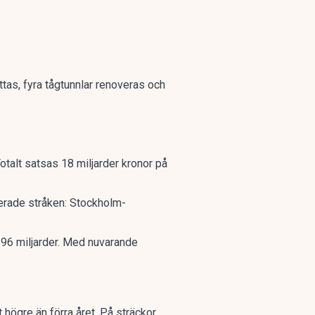
tas, fyra tågtunnlar renoveras och
.
 Totalt satsas 18 miljarder kronor på
kerade stråken: Stockholm-
96 miljarder
. Med nuvarande
t högre
än förra året. På sträckor