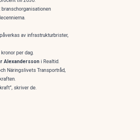
rocent till 2030.
t branschorganisationen
decennierna.
påverkas av infrastrukturbrister
,
kronor per dag.
r Alexandersson
i Realtid.
ch Näringslivets Transportråd,
kraften.
raft”, skriver de.