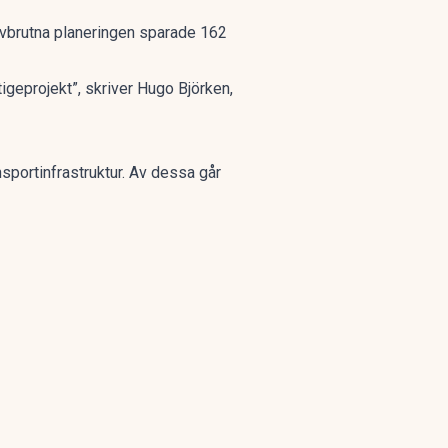
 avbrutna planeringen sparade 162
tigeprojekt”,
skriver Hugo Björken
,
nsportinfrastruktur. Av dessa går