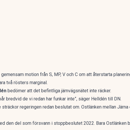
n gemensam motion från S, MP, V och C om att
återstarta planeri
ra två rösters marginal.
dén
bedömer att det befintliga järnvägsnätet inte räcker.
år bredvid de vi redan har funkar inte”, säger Helldén till DN.
de sträckor regeringen redan beslutat om. Ostlänken mellan Järn
d den del som försvann i stoppbeslutet 2022. Bara Ostlänken 