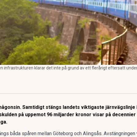
 infrastrukturen klarar det inte på grund av ett flerårigt eftersatt under
ågonsin. Samtidigt stängs landets viktigaste järnvägslinje i
skulden på uppemot 96 miljarder kronor visar på decennier 
åga.
ängs båda spåren
mellan Göteborg och Alingsås. Avstängningen var