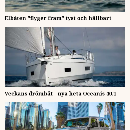
Elbåten "flyger fram" tyst och hållbart
Veckans drömbåt - nya heta Oceanis 40.1