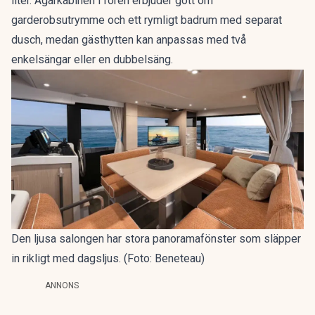
liter. Ägarkabinen i fören erbjuder gott om
garderobsutrymme och ett rymligt badrum med separat
dusch, medan gästhytten kan anpassas med två
enkelsängar eller en dubbelsäng.
Den ljusa salongen har stora panoramafönster som släpper
in rikligt med dagsljus. (Foto: Beneteau)
ANNONS