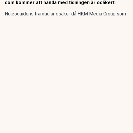
som kommer att hända med tidningen är osäkert.
Nöjesguidens framtid är osäker då HKM Media Group som
äger gratistidningen går i konkurs, enligt SVT
Kulturnyheterna.
Nöjesguiden startade 1982 och har genom åren guidat till
populärkultur, restauranger och evenemang. Men nu går
ägarbolaget HKM Media Group i konkurs. Vad som kommer
att hända med tidningen är osäkert.
ANNONS
Gör pensionen enklare att förstå och hantera
ANNONS