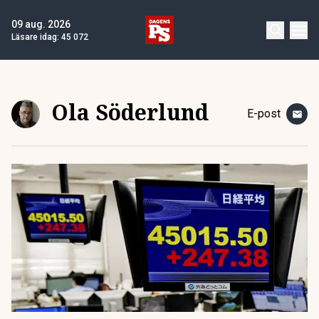
09 aug. 2026
Läsare idag:
45 072
Ola Söderlund
E-post