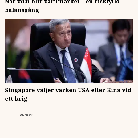
När vd:n blir varumärket – en riskfylld
balansgång
Singapore väljer varken USA eller Kina vid
ett krig
ANNONS