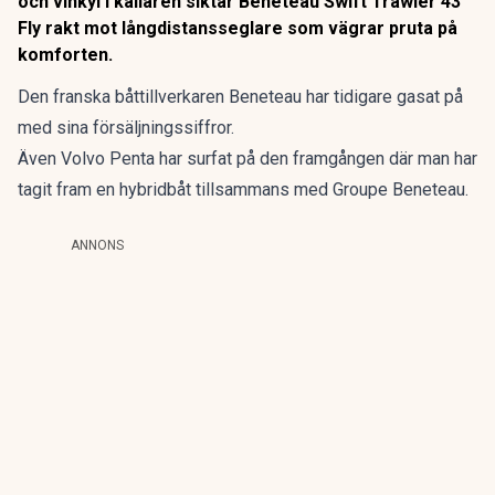
och vinkyl i källaren siktar Beneteau Swift Trawler 43
Fly rakt mot långdistansseglare som vägrar pruta på
komforten.
Den franska båttillverkaren Beneteau har
tidigare gasat på
med sina försäljningssiffror.
Även Volvo Penta har surfat på den framgången där man har
tagit fram en hybridbåt
tillsammans med Groupe Beneteau.
ANNONS