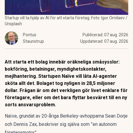
Startup vill ta hjälp av AI för att starta företag. Foto: Igor Omilaev /
Unsplash
Pontus
Publicerad:
07 aug. 2026
Staunstrup
Uppdaterad:
07 aug. 2026
Att starta ett bolag innebär oräkneliga småsysslor:
bokföring, betalningar, myndighetskontakter,
mejlhantering. Startupen Naïve vill låta AI-agenter
sköta allt det. Bolaget tog nyligen in 28,5 miljoner
dollar. Frågan är om det verkligen gör livet enklare för
företagare, eller om det bara flyttar besväret till en ny
sorts ansvarsproblem.
Naïve, grundat av 20-åriga Berkeley-avhopparna Sean Dorje
och Dennis Zax,
beskriver sig själva som ”en autonom
företagsmotor”.