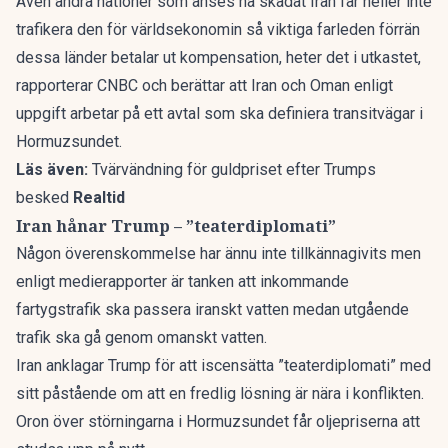
Även andra nationer som anses ha skadat Iran får heller inte
trafikera den för världsekonomin så viktiga farleden förrän
dessa länder betalar ut kompensation, heter det i utkastet,
rapporterar
CNBC
och berättar att
Iran och Oman
enligt
uppgift arbetar på ett avtal som ska definiera transitvägar i
Hormuzsundet.
Läs även:
Tvärvändning för guldpriset efter Trumps
besked
Realtid
Iran hånar Trump – ”teaterdiplomati”
Någon överenskommelse har ännu inte tillkännagivits men
enligt medierapporter är tanken att inkommande
fartygstrafik ska passera iranskt vatten medan utgående
trafik ska gå genom omanskt vatten.
Iran anklagar Trump för att iscensätta ”teaterdiplomati” med
sitt påstående om att en fredlig lösning är nära i konflikten.
Oron över störningarna i Hormuzsundet får oljepriserna att