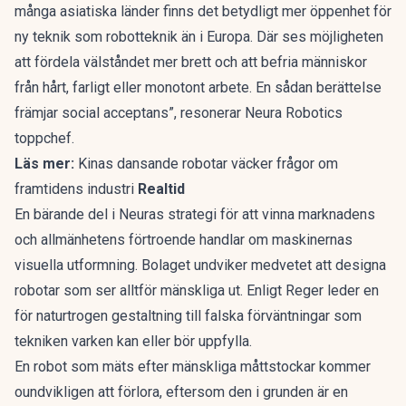
många asiatiska länder finns det betydligt mer öppenhet för
ny teknik som robotteknik än i Europa. Där ses möjligheten
att fördela välståndet mer brett och att befria människor
från hårt, farligt eller monotont arbete. En sådan berättelse
främjar social acceptans”, resonerar Neura Robotics
toppchef.
Läs mer:
Kinas dansande robotar väcker frågor om
framtidens industri
Realtid
En bärande del i Neuras strategi för att vinna marknadens
och allmänhetens förtroende handlar om maskinernas
visuella utformning. Bolaget undviker medvetet att designa
robotar som ser alltför mänskliga ut. Enligt Reger leder en
för naturtrogen gestaltning till falska förväntningar som
tekniken varken kan eller bör uppfylla.
En robot som mäts efter mänskliga måttstockar kommer
oundvikligen att förlora, eftersom den i grunden är en