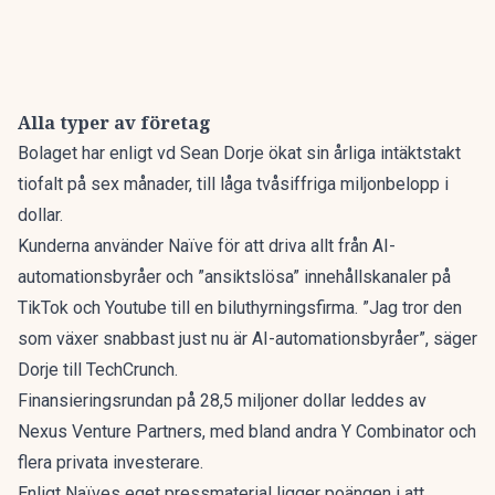
Alla typer av företag
Bolaget har enligt vd Sean Dorje ökat sin årliga intäktstakt
tiofalt på sex månader, till låga tvåsiffriga miljonbelopp i
dollar.
Kunderna använder Naïve för att driva allt från AI-
automationsbyråer och ”ansiktslösa” innehållskanaler på
TikTok och Youtube till en biluthyrningsfirma. ”Jag tror den
som växer snabbast just nu är AI-automationsbyråer”,
säger
Dorje till TechCrunch
.
Finansieringsrundan på 28,5 miljoner dollar leddes av
Nexus Venture Partners,
med bland andra Y Combinator och
flera privata investerare.
Enligt Naïves eget pressmaterial ligger poängen i att