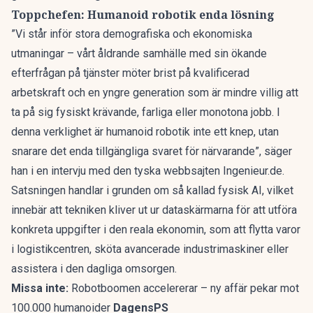
Toppchefen: Humanoid robotik enda lösning
”Vi står inför stora demografiska och ekonomiska
utmaningar – vårt åldrande samhälle med sin ökande
efterfrågan på tjänster möter brist på kvalificerad
arbetskraft och en yngre generation som är mindre villig att
ta på sig fysiskt krävande, farliga eller monotona jobb. I
denna verklighet är
humanoid robotik
inte ett knep, utan
snarare det enda tillgängliga svaret för närvarande”, säger
han i en intervju med den tyska webbsajten
Ingenieur.de
.
Satsningen handlar i grunden om så kallad fysisk AI, vilket
innebär att tekniken kliver ut ur dataskärmarna för att utföra
konkreta uppgifter i den reala ekonomin, som att flytta varor
i logistikcentren, sköta avancerade industrimaskiner eller
assistera i den dagliga omsorgen.
Missa inte:
Robotboomen accelererar – ny affär pekar mot
100.000 humanoider
DagensPS