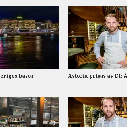
eriges bästa
Astoria prisas av DI: 