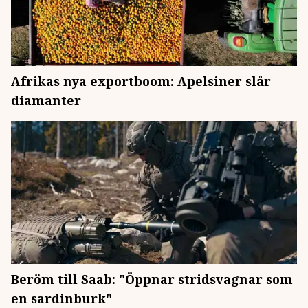
Afrikas nya exportboom: Apelsiner slår
diamanter
Beröm till Saab: "Öppnar stridsvagnar som
en sardinburk"