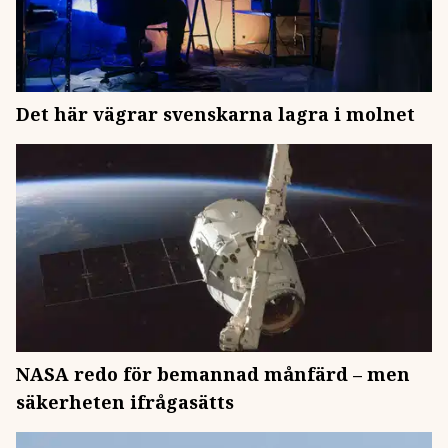
Det här vägrar svenskarna lagra i molnet
NASA redo för bemannad månfärd – men
säkerheten ifrågasätts