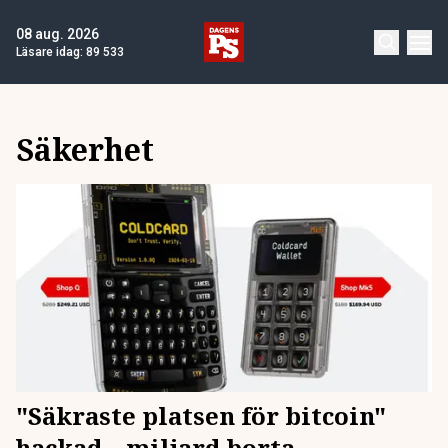
08 aug. 2026
Läsare idag:
89 533
Säkerhet
"Säkraste platsen för bitcoin"
hackad – miljard borta