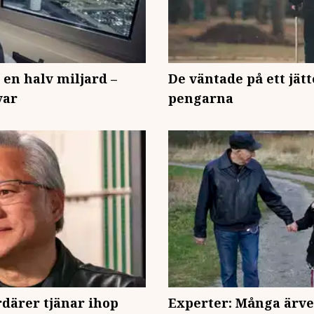
 en halv miljard –
De väntade på ett jät
var
pengarna
ardärer tjänar ihop
Experter: Många ärver 