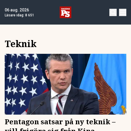
06 aug. 2026
Läsare idag:
8 651
Teknik
Pentagon satsar på ny teknik –
vill frigöra sig från Kina