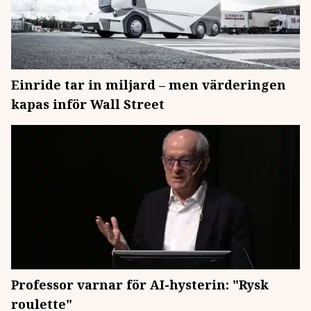
Einride tar in miljard – men värderingen
kapas inför Wall Street
Professor varnar för AI-hysterin: "Rysk
roulette"