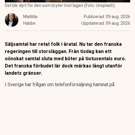
Det blir dyrt för den som bryter mot lagen (Foto: Unsplash)
Matilda
Publicerad:
09 aug. 2026
Habbe
Uppdaterad:
09 aug. 2026
Säljsamtal har retat folk i åratal. Nu tar den franska
regeringen till storsläggan. Från tisdag kan ett
oönskat samtal sluta med böter på tiotusentals euro.
Det franska förbudet lär dock märkas långt utanför
landets gränser.
I Sverige har frågan om telefonförsäljning hamnat på
regeringens bord.
Redan 2025 fick Konsumentverket i
uppdrag
att se över skärpta regler och möjliga förbud inom
flera områden.
ANNONS