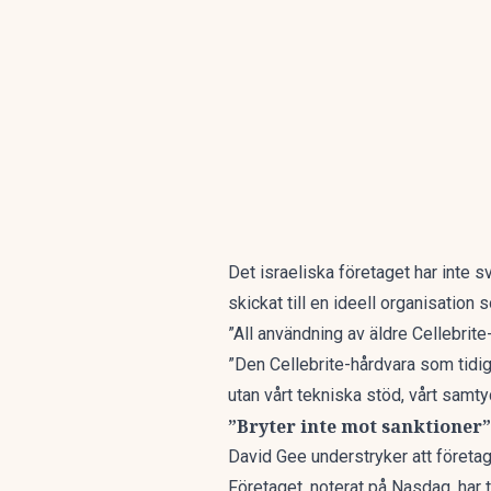
Det israeliska företaget har inte 
skickat till en ideell organisation 
”All användning av äldre Cellebrite
”Den Cellebrite-hårdvara som tidi
utan vårt tekniska stöd, vårt samty
”Bryter inte mot sanktioner”
David Gee understryker att företage
Företaget, noterat på Nasdaq, har ti