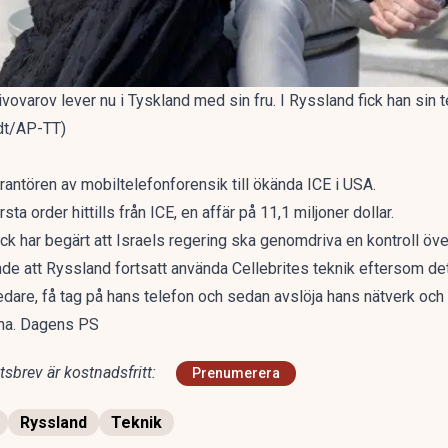
ivovarov lever nu i Tyskland med sin fru. I Ryssland fick han si
idt/AP-TT)
rantören av mobiltelefonforensik till ökända ICE i USA.
a order hittills från ICE, en affär på 11,1 miljoner dollar.
k har begärt att Israels regering ska genomdriva en kontroll öv
de att Ryssland fortsatt använda Cellebrites teknik eftersom det 
dare, få tag på hans telefon och sedan avslöja hans nätverk och gr
ina. Dagens PS
sbrev är kostnadsfritt:
Prenumerera
Ryssland
Teknik