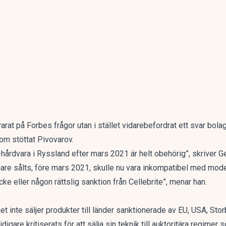
svarat på Forbes frågor utan i stället vidarebefordrat ett svar b
som stöttat Pivovarov.
-hårdvara i Ryssland efter mars 2021 är helt obehörig”, skriver G
gare sålts, före mars 2021, skulle nu vara inkompatibel med mod
cke eller någon rättslig sanktion från Cellebrite”, menar han.
t inte säljer produkter till länder sanktionerade av EU, USA, Storb
digare kritiserats för att sälja sin teknik till auktoritära regimer 