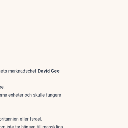
olagets marknadschef
David Gee
ee.
erna enheter och skulle fungera
ritannien eller Israel.
som inte tar hänsyn till mänskliga