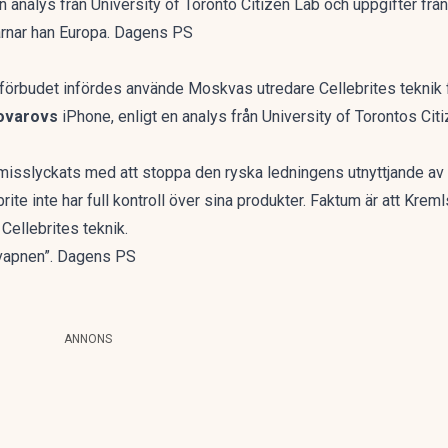
n analys från University of Toronto Citizen Lab och uppgifter frå
arnar han Europa. Dagens PS
förbudet infördes använde Moskvas utredare Cellebrites teknik 
ovarovs
iPhone, enligt en analys från University of Torontos Cit
 misslyckats med att stoppa den ryska ledningens utnyttjande av 
ebrite inte har full kontroll över sina produkter. Faktum är att K
Cellebrites teknik.
rnvapnen”. Dagens PS
ANNONS