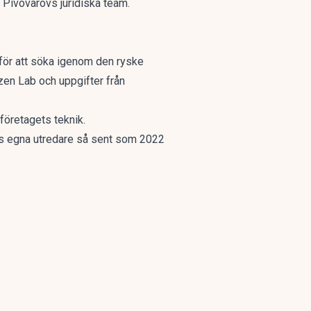
n Pivovarovs juridiska team.
för att söka igenom den ryske
izen Lab och uppgifter från
företagets teknik.
remls egna utredare så sent som 2022