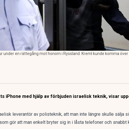
bur under en rättegång mot honom i Ryssland. Kreml kunde komma över up
s iPhone med hjälp av förbjuden israelisk teknik, visar uppg
lisk leverantör av polisteknik, att man inte längre skulle sälja si
om gör att man enkelt bryter sig in i låsta telefoner och snabbt 