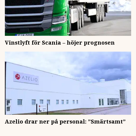
Vinstlyft för Scania – höjer prognosen
Azelio drar ner på personal: ”Smärtsamt”