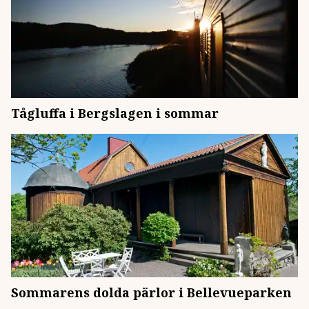
Tågluffa i Bergslagen i sommar
Sommarens dolda pärlor i Bellevueparken