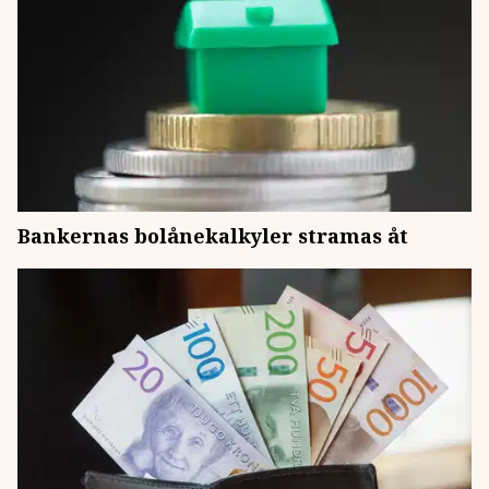
Bankernas bolånekalkyler stramas åt