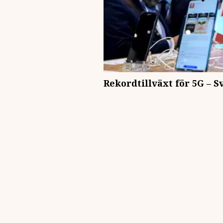
Rekordtillväxt för 5G – S