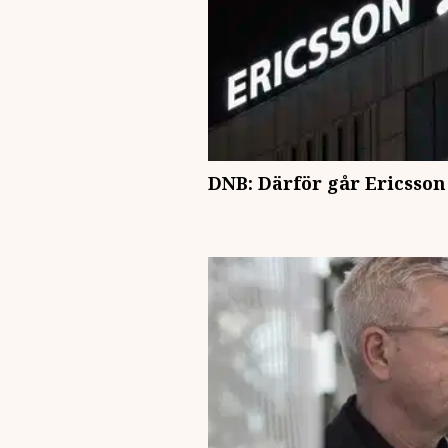
DNB: Därför går Ericsson