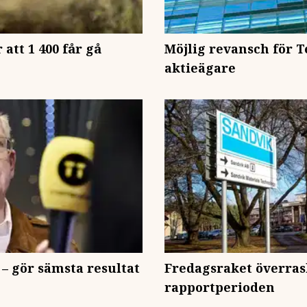
 att 1 400 får gå
Möjlig revansch för T
aktieägare
 – gör sämsta resultat
Fredagsraket överrask
rapportperioden