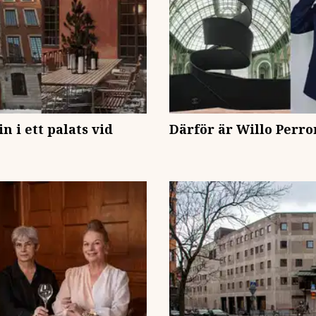
n i ett palats vid
Därför är Willo Perro