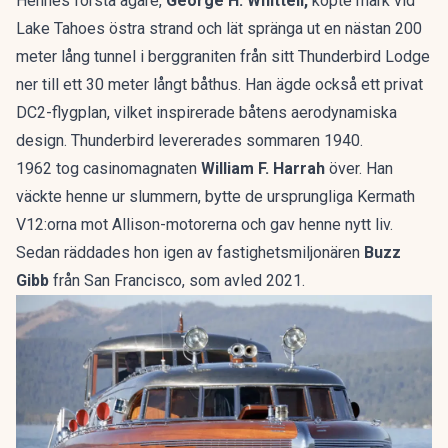
Hennes första ägare,
George H. Whittell,
köpte mark vid
Lake Tahoes östra strand och lät spränga ut en nästan 200
meter lång tunnel i berggraniten från sitt Thunderbird Lodge
ner till ett 30 meter långt båthus. Han ägde också ett privat
DC2-flygplan, vilket inspirerade båtens aerodynamiska
design. Thunderbird levererades sommaren 1940.
1962 tog casinomagnaten
William F. Harrah
över. Han
väckte henne ur slummern, bytte de ursprungliga Kermath
V12:orna mot Allison-motorerna och gav henne nytt liv.
Sedan räddades hon igen av fastighetsmiljonären
Buzz
Gibb
från San Francisco, som avled 2021.