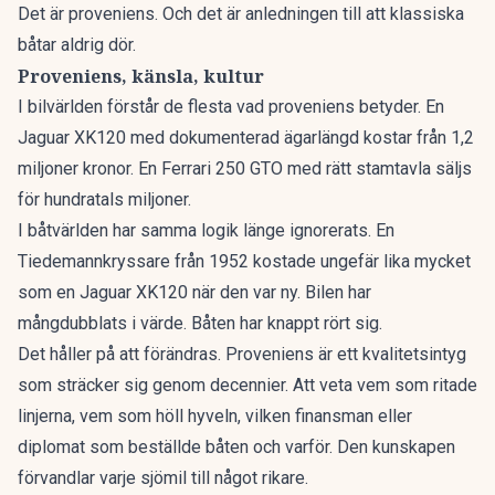
Det är proveniens. Och det är anledningen till att klassiska
båtar aldrig dör.
Proveniens, känsla, kultur
I bilvärlden förstår de flesta vad proveniens betyder. En
Jaguar XK120 med dokumenterad ägarlängd kostar från 1,2
miljoner kronor. En Ferrari 250 GTO med rätt stamtavla säljs
för hundratals miljoner.
I båtvärlden har samma logik länge ignorerats. En
Tiedemannkryssare från 1952
kostade ungefär lika mycket
som en Jaguar XK120 när den var ny. Bilen har
mångdubblats i värde. Båten har knappt rört sig.
Det håller på att förändras. Proveniens är ett kvalitetsintyg
som sträcker sig genom decennier. Att veta vem som ritade
linjerna, vem som höll hyveln, vilken finansman eller
diplomat som beställde båten och varför. Den kunskapen
förvandlar varje sjömil till något rikare.