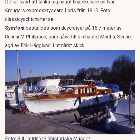
Det är svårt att tänka sig något linjeskönare än Ivar
Kreugers expresskryssare Loris från 1913. Foto:
classicyachtcharter.se
Symfoni
beställdes som daycruiser på 16,7 meter av
Gunnar V. Philipson, som gåva till sin hustru Märtha. Senare
ägd av Erik Hägglund. I utmärkt skick.
Foto: Bill Östring/Sjöhistoriska Museet