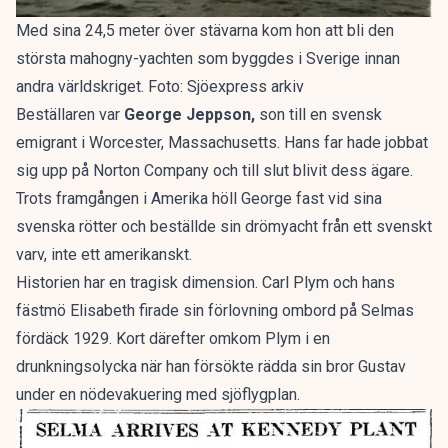
Med sina 24,5 meter över stävarna kom hon att bli den
största mahogny-yachten som byggdes i Sverige innan
andra världskriget. Foto: Sjöexpress arkiv
Beställaren var
George Jeppson,
son till en svensk
emigrant i Worcester, Massachusetts. Hans far hade jobbat
sig upp på Norton Company och till slut blivit dess ägare.
Trots framgången i Amerika höll George fast vid sina
svenska rötter och beställde sin drömyacht från ett svenskt
varv, inte ett amerikanskt.
Historien har en tragisk dimension. Carl Plym och hans
fästmö Elisabeth firade sin förlovning ombord på Selmas
fördäck 1929. Kort därefter omkom Plym i en
drunkningsolycka när han försökte rädda sin bror Gustav
under en nödevakuering med sjöflygplan.