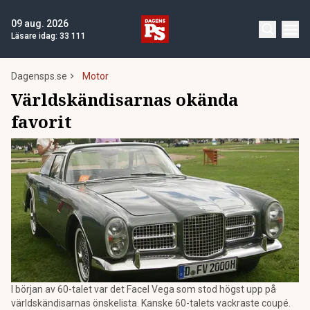
09 aug. 2026
Läsare idag:
33 111
Dagensps.se
Motor
Världskändisarnas okända
favorit
I början av 60-talet var det Facel Vega som stod högst upp på
världskändisarnas önskelista. Kanske 60-talets vackraste coupé.