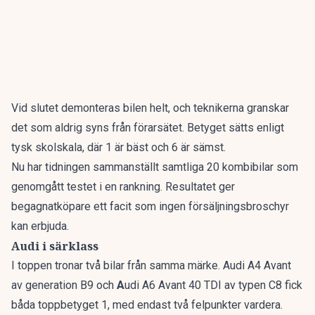
Vid slutet demonteras bilen helt, och teknikerna granskar
det som aldrig syns från förarsätet. Betyget sätts enligt
tysk skolskala, där 1 är bäst och 6 är sämst.
Nu har tidningen sammanställt
samtliga 20 kombibilar som
genomgått testet i en rankning
. Resultatet ger
begagnatköpare ett facit som ingen försäljningsbroschyr
kan erbjuda.
Audi i särklass
I toppen tronar två bilar från samma märke. Audi A4 Avant
av generation B9 och
A
udi A6 Avant 40 TDI av typen C8 fick
båda toppbetyget 1, med endast två felpunkter vardera.