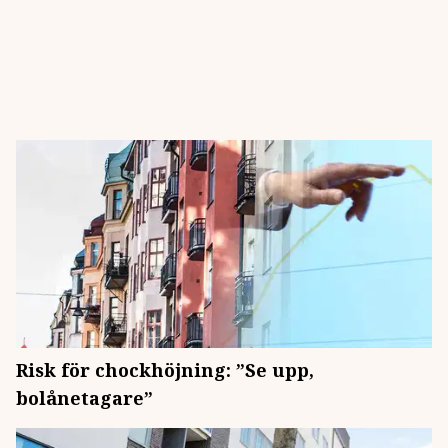
Risk för chockhöjning: ”Se upp,
bolånetagare”