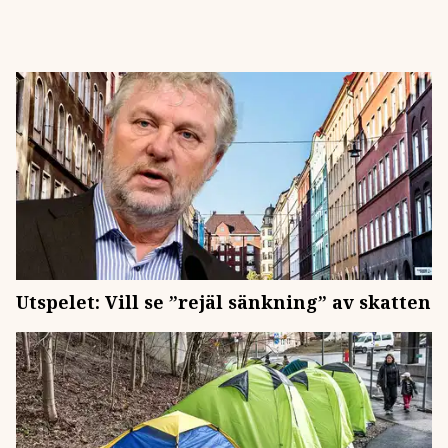
Utspelet: Vill se ”rejäl sänkning” av skatten