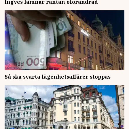
Ingves lämnar räntan oförändrad
Så ska svarta lägenhetsaffärer stoppas