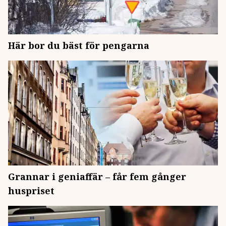
Här bor du bäst för pengarna
Grannar i geniaffär – får fem gånger
huspriset