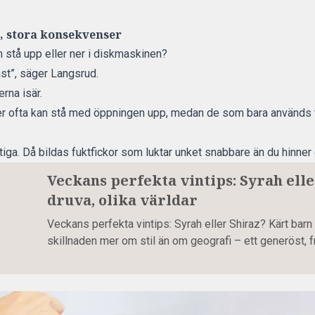
t, stora konsekvenser
n stå upp eller ner i diskmaskinen?
ast”, säger Langsrud.
rna isär.
 ofta kan stå med öppningen upp, medan de som bara används til
tiga. Då bildas fuktfickor som luktar unket snabbare än du hinner 
Veckans perfekta vintips: Syrah ell
druva, olika världar
Veckans perfekta vintips: Syrah eller Shiraz? Kärt bar
skillnaden mer om stil än om geografi – ett generöst, fr