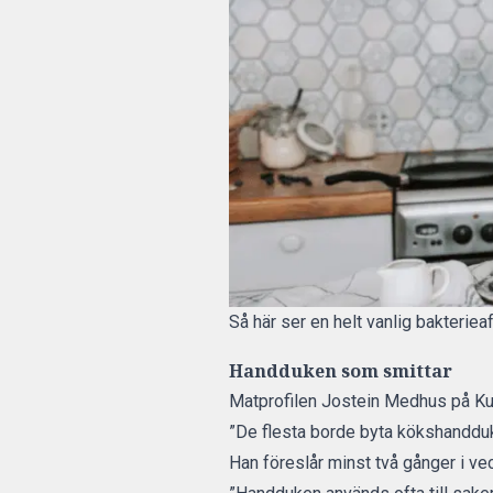
Så här ser en helt vanlig bakteriea
Handduken som smittar
Matprofilen Jostein Medhus på Kul
”De flesta borde byta kökshandduk 
Han föreslår minst två gånger i ve