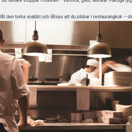
du senare stoppar i munnen – bestick, glas, tallrikar. Fuktiga ty
låt den torka snabbt och låtsas att du jobbar i restaurangkök – d