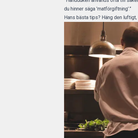
”Handduken används ofta till saker 
du hinner säga ’matförgiftning’.”
Hans bästa tips? Häng den luftigt, 