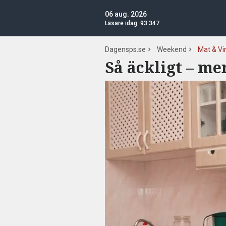
06 aug. 2026
Läsare idag:
93 347
Dagensps.se
Weekend
Mat & Vi
Så äckligt – me