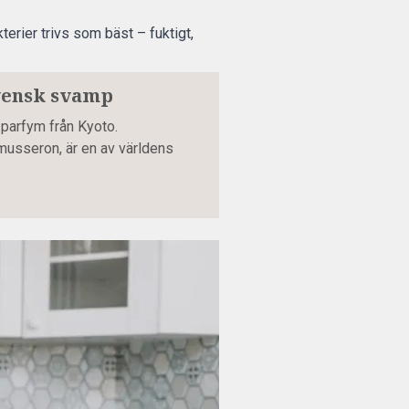
kterier trivs som bäst – fuktigt,
 svensk svamp
parfym från Kyoto.
usseron, är en av världens