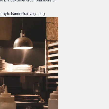
ger blir bakteriehärdar snabbare än
är byts handdukar varje dag.