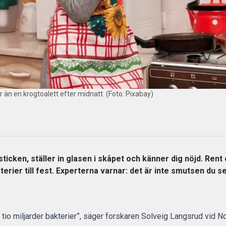
 än en krogtoalett efter midnatt. (Foto: Pixabay)
ticken, ställer in glasen i skåpet och känner dig nöjd. Rent 
kterier till fest. Experterna varnar: det är inte smutsen du s
l tio miljarder bakterier”, säger forskaren Solveig Langsrud vid N