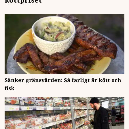
Sänker gränsvärden: Så farligt är kött och
fisk