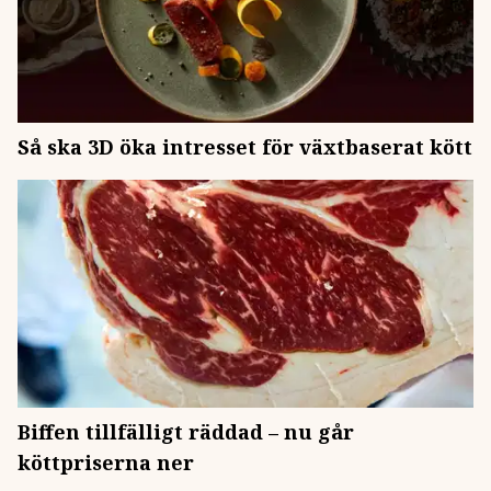
Så ska 3D öka intresset för växtbaserat kött
Biffen tillfälligt räddad – nu går
köttpriserna ner