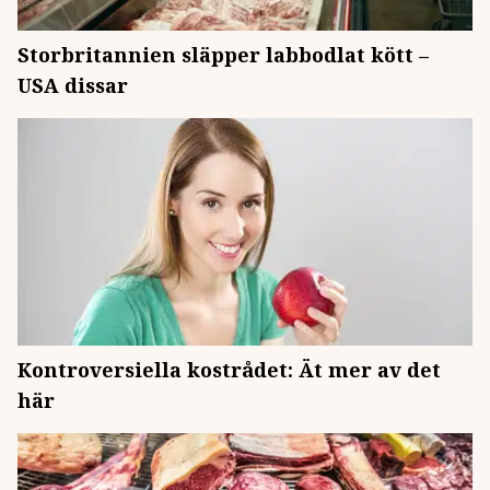
Storbritannien släpper labbodlat kött –
USA dissar
Kontroversiella kostrådet: Ät mer av det
här