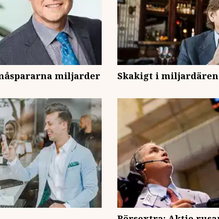
måspararna miljarder
Skakigt i miljardären
Börsextra: Aktie rusa