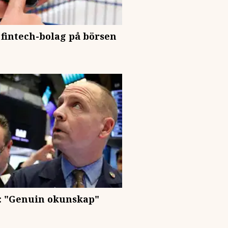
 fintech-bolag på börsen
r: "Genuin okunskap"