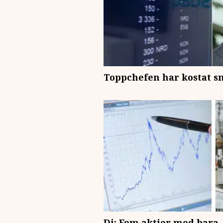
Toppchefen har kostat s
Di: Fem aktier med bara