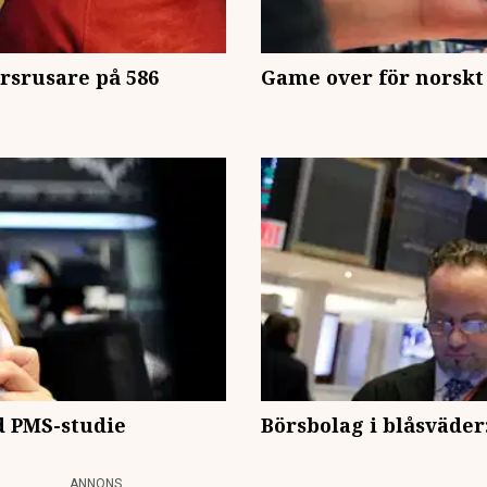
rsrusare på 586
Game over för norskt
d PMS-studie
Börsbolag i blåsväde
ANNONS