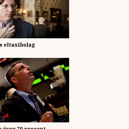
s eltaxibolag
r över 70 procent