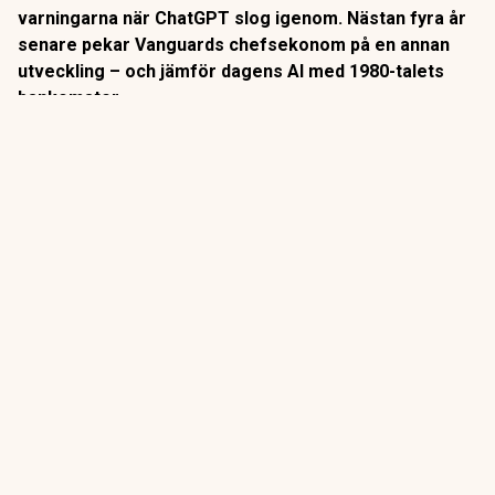
varningarna när ChatGPT slog igenom. Nästan fyra år
senare pekar Vanguards chefsekonom på en annan
utveckling – och jämför dagens AI med 1980-talets
bankomater.
När
bankomaterna
började breda ut sig på 1980-talet låg
slutsatsen nära till hands: snart behövs inga
banktjänstemän längre.
Så blev det inte riktigt.
ANNONS
Gör pensionen enklare att förstå och hantera
ANNONS