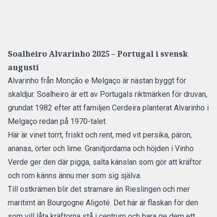
Soalheiro Alvarinho 2025 – Portugal i svensk
augusti
Alvarinho från Monção e Melgaço är nästan byggt för
skaldjur. Soalheiro är ett av Portugals riktmärken för druvan,
grundat 1982 efter att familjen Cerdeira planterat Alvarinho i
Melgaço redan på 1970-talet.
Här är vinet torrt, friskt och rent, med vit persika, päron,
ananas, örter och lime. Granitjordarna och höjden i Vinho
Verde ger den där pigga, salta känslan som gör att kräftor
och rom känns ännu mer som sig själva.
Till ostkrämen blir det stramare än Rieslingen och mer
maritimt än Bourgogne Aligoté. Det här är flaskan för den
som vill låta kräftorna stå i centrum och bara ge dem ett