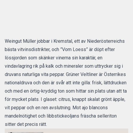
Weingut Müller jobbar i Kremstal, ett av Niederösterreichs
bästa vitvinsdistrikter, och ”Vom Loess” är döpt efter
lössjorden som skänker vinerna sin karaktär, en
vindavlagring rik på kalk och mineraler som uttrycker sig i
druvans naturliga vita peppar. Grüner Veltliner är Österrikes
nationaldruva och den är svår att inte gilla: frisk, lättdrucken
och med en örtig-kryddig ton som hittar sin plats utan att ta
för mycket plats. I glaset: citrus, knappt skalat grönt äpple,
vit peppar och en ren avslutning. Mot ajo blancons
mandelnötighet och libbstickeoljans fräscha selleriton
sitter det precis rätt.