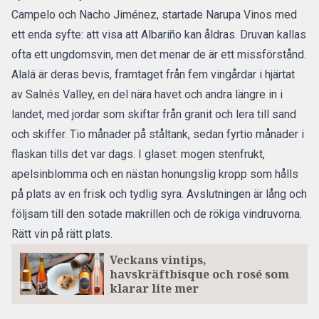
Campelo och Nacho Jiménez, startade Narupa Vinos med
ett enda syfte: att visa att Albariño kan åldras. Druvan kallas
ofta ett ungdomsvin, men det menar de är ett missförstånd.
Alalá är deras bevis, framtaget från fem vingårdar i hjärtat
av Salnés Valley, en del nära havet och andra längre in i
landet, med jordar som skiftar från granit och lera till sand
och skiffer. Tio månader på ståltank, sedan fyrtio månader i
flaskan tills det var dags. I glaset: mogen stenfrukt,
apelsinblomma och en nästan honungslig kropp som hålls
på plats av en frisk och tydlig syra. Avslutningen är lång och
följsam till den sotade makrillen och de rökiga vindruvorna.
Rätt vin på rätt plats.
Veckans vintips,
havskräftbisque och rosé som
klarar lite mer