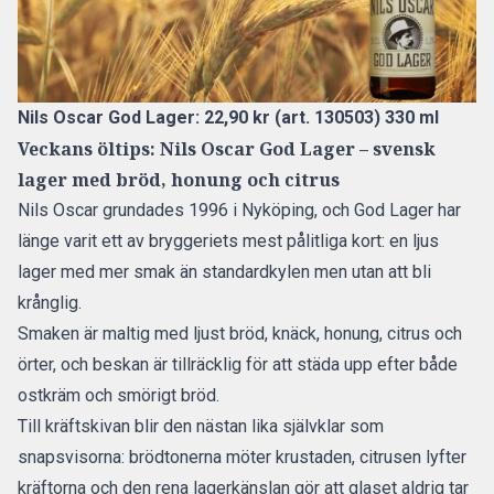
Nils Oscar God Lager: 22,90 kr (art. 130503) 330 ml
Veckans öltips: Nils Oscar God Lager – svensk
lager med bröd, honung och citrus
Nils Oscar grundades 1996 i Nyköping, och God Lager har
länge varit ett av bryggeriets mest pålitliga kort: en ljus
lager med mer smak än standardkylen men utan att bli
krånglig.
Smaken är maltig med ljust bröd, knäck, honung, citrus och
örter, och beskan är tillräcklig för att städa upp efter både
ostkräm och smörigt bröd.
Till kräftskivan blir den nästan lika självklar som
snapsvisorna: brödtonerna möter krustaden, citrusen lyfter
kräftorna och den rena lagerkänslan gör att glaset aldrig tar