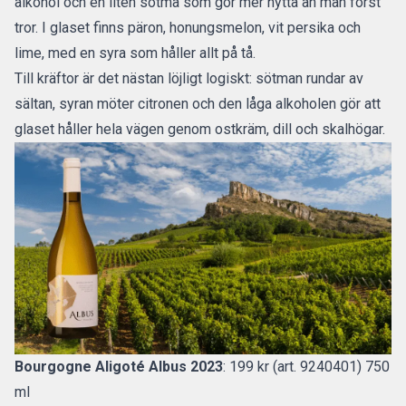
alkohol och en liten sötma som gör mer nytta än man först
tror. I glaset finns päron, honungsmelon, vit persika och
lime, med en syra som håller allt på tå.
Till kräftor är det nästan löjligt logiskt: sötman rundar av
sältan, syran möter citronen och den låga alkoholen gör att
glaset håller hela vägen genom ostkräm, dill och skalhögar.
Bourgogne Aligoté Albus 2023
: 199 kr (art. 9240401) 750
ml