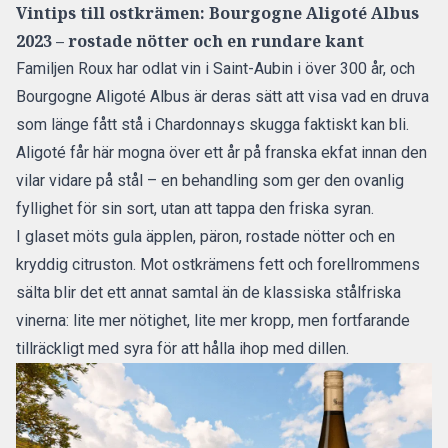
Vintips till ostkrämen: Bourgogne Aligoté Albus
2023 – rostade nötter och en rundare kant
Familjen Roux har odlat vin i Saint-Aubin i över 300 år, och
Bourgogne Aligoté Albus är deras sätt att visa vad en druva
som länge fått stå i Chardonnays skugga faktiskt kan bli.
Aligoté får här mogna över ett år på franska ekfat innan den
vilar vidare på stål – en behandling som ger den ovanlig
fyllighet för sin sort, utan att tappa den friska syran.
I glaset möts gula äpplen, päron, rostade nötter och en
kryddig citruston. Mot ostkrämens fett och forellrommens
sälta blir det ett annat samtal än de klassiska stålfriska
vinerna: lite mer nötighet, lite mer kropp, men fortfarande
tillräckligt med syra för att hålla ihop med dillen.