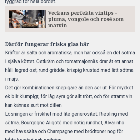
ryggrad för hela bordet.
Veckans perfekta vintips –
pluma, vongole och rosé som
matvin
Därför fungerar friska glas här
Kräftor är salta och aromatiska, men har också en del sötma
i själva köttet. Ostkräm och tomatmajonnäs drar åt ett annat
håll: lagrad ost, rund grädde, krispig krustad med lätt sötma
i majs.
Det gör kombinationen knepigare än den ser ut. För mycket
ek blir klumpigt, för låg syra gör allt trött, och för stramt vin
kan kännas surt mot dillen.
Lösningen är friskhet med lite generositet: Riesling med
sötma, Bourgogne Aligoté med nötig rundhet, Alvarinho
med havssälta och Champagne med brödtoner nog för