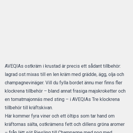
AVEQIAs ostkräm i krustad är precis ett sådant tillbehör:
lagrad ost mixas till en len kräm med grädde, ägg, olja och
champagnevinäger. Vill du fylla bordet ännu mer finns fler
klockrena tillbehör – bland annat frasiga majskroketter och
en tomatmajonnäs med sting – i AVEQIAs
Tre klockrena
tillbehör till kräftskivan
.
Här kommer fyra viner och ett öltips som tar hand om
kräftornas sälta, ostkrämens fett och dillens gröna aromer
– från lätt söt Riesling till Champagne med nog med