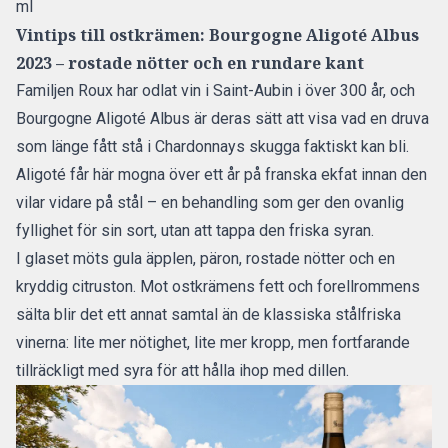
ml
Vintips till ostkrämen: Bourgogne Aligoté Albus
2023 – rostade nötter och en rundare kant
Familjen Roux har odlat vin i Saint-Aubin i över 300 år, och
Bourgogne Aligoté Albus är deras sätt att visa vad en druva
som länge fått stå i Chardonnays skugga faktiskt kan bli.
Aligoté får här mogna över ett år på franska ekfat innan den
vilar vidare på stål – en behandling som ger den ovanlig
fyllighet för sin sort, utan att tappa den friska syran.
I glaset möts gula äpplen, päron, rostade nötter och en
kryddig citruston. Mot ostkrämens fett och forellrommens
sälta blir det ett annat samtal än de klassiska stålfriska
vinerna: lite mer nötighet, lite mer kropp, men fortfarande
tillräckligt med syra för att hålla ihop med dillen.