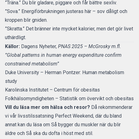
”Träna.” Du blir gladare, piggare och får bättre sexliv.
”Sova.” Energiförbrukningen justeras här – sov dåligt och
kroppen blir gniden.
”Skratta.” Det bränner inte mycket kalorier, men det gör livet
uthärdligt.
Källor:
Dagens Nyheter
,
PNAS 2025 – McGrosky m.fl.
”Global patterns in human energy expenditure confirm
constrained metabolism”
Duke University – Herman Pontzer: Human metabolism
study
Karolinska Institutet – Centrum för obesitas
Folkhälsomyndigheten – Statistik om övervikt och obesitas
Vill du läsa mer om hälsa och resor?
Då rekommenderar
vi vår livsstilssatsning
Perfect Weekend
, där du bland
annat kan du läsa om
Så bygger du muskler när du blir
äldre
och
Så ska du dofta i höst med stil
.