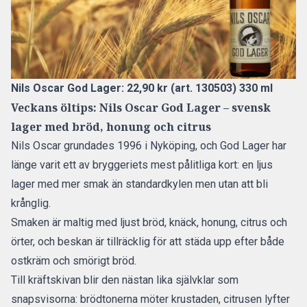
Nils Oscar God Lager: 22,90 kr (art. 130503) 330 ml
Veckans öltips: Nils Oscar God Lager – svensk
lager med bröd, honung och citrus
Nils Oscar grundades 1996 i Nyköping, och God Lager har
länge varit ett av bryggeriets mest pålitliga kort: en ljus
lager med mer smak än standardkylen men utan att bli
krånglig.
Smaken är maltig med ljust bröd, knäck, honung, citrus och
örter, och beskan är tillräcklig för att städa upp efter både
ostkräm och smörigt bröd.
Till kräftskivan blir den nästan lika självklar som
snapsvisorna: brödtonerna möter krustaden, citrusen lyfter