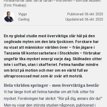
Forskarna har talat: det är tårtan – inte benen – som bär skulden.
(Foto: Pixabay)
Viggo
Publicerad:
06 okt. 2025
Cavling
Uppdaterad:
06 okt. 2025
En ny global studie med överviktiga slår hål på den
seglivade myten om den lata tjockisen. Forskare har
nu visat att människor världen över – från jägare i
Tanzania till kontorsarbetare i Stockholm – förbrukar
ungefär lika mycket energi varje dag. Skillnaden sitter
inte i soffan, utan i skafferiet. Fetma handlar mindre
om brist på motion och mer om en värld full av
ultraprocessad mat som är svår att motstå.
Hela världen springer – men överviktiga består
Vi har länge trott att fetma handlar om att folk sitter för
mycket. Forskningen har skrikit: ”Rör på dig, annars dör du!”
Men nu visar den största studien någonsin, publicerad i