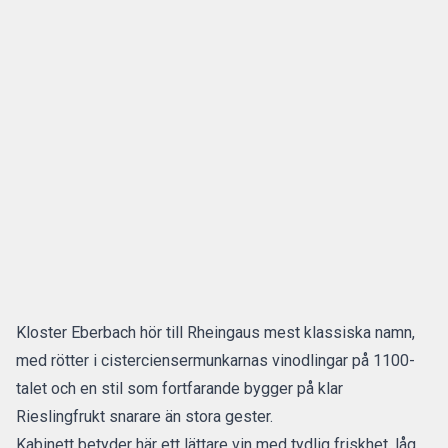
Kloster Eberbach hör till Rheingaus mest klassiska namn,
med rötter i cisterciensermunkarnas vinodlingar på 1100-
talet och en stil som fortfarande bygger på klar
Rieslingfrukt snarare än stora gester.
Kabinett betyder här ett lättare vin med tydlig friskhet, låg