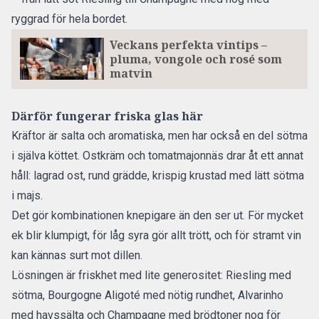
ryggrad för hela bordet.
Veckans perfekta vintips –
pluma, vongole och rosé som
matvin
Därför fungerar friska glas här
Kräftor är salta och aromatiska, men har också en del sötma
i själva köttet. Ostkräm och tomatmajonnäs drar åt ett annat
håll: lagrad ost, rund grädde, krispig krustad med lätt sötma
i majs.
Det gör kombinationen knepigare än den ser ut. För mycket
ek blir klumpigt, för låg syra gör allt trött, och för stramt vin
kan kännas surt mot dillen.
Lösningen är friskhet med lite generositet: Riesling med
sötma, Bourgogne Aligoté med nötig rundhet, Alvarinho
med havssälta och Champagne med brödtoner nog för