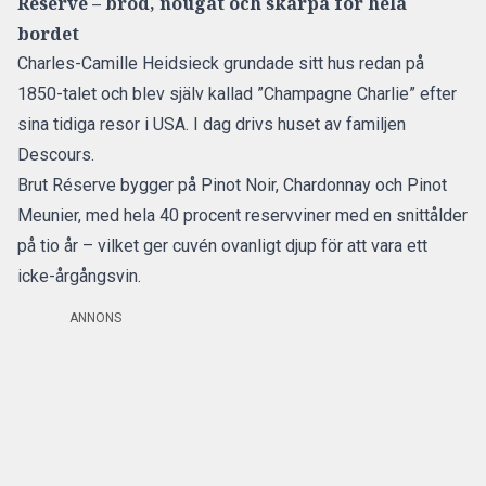
Réserve – bröd, nougat och skärpa för hela
bordet
Charles-Camille Heidsieck grundade sitt hus redan på
1850-talet och blev själv kallad ”Champagne Charlie” efter
sina tidiga resor i USA. I dag drivs huset av familjen
Descours.
Brut Réserve bygger på Pinot Noir, Chardonnay och Pinot
Meunier, med hela 40 procent reservviner med en snittålder
på tio år – vilket ger cuvén ovanligt djup för att vara ett
icke-årgångsvin.
ANNONS