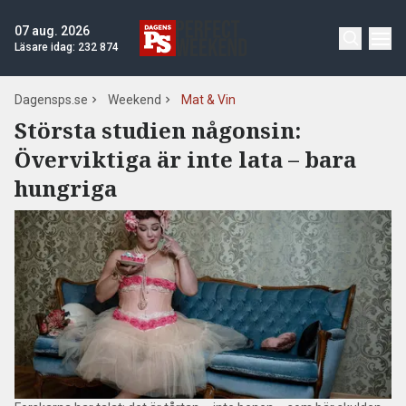
07 aug. 2026
Läsare idag:
232 874
Dagensps.se
Weekend
Mat & Vin
Största studien någonsin:
Överviktiga är inte lata – bara
hungriga