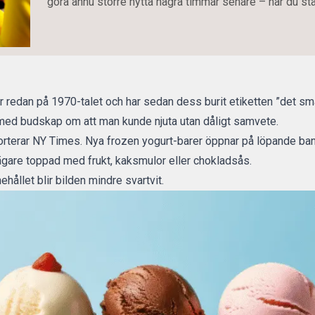
göra ännu större nytta några timmar senare – när du st
r redan på 1970-talet och har sedan dess burit etiketten ”det sma
med budskap om att man kunde njuta utan dåligt samvete.
orterar NY Times.
Nya frozen yogurt-barer öppnar på löpande ban
bägare toppad med frukt, kaksmulor eller chokladsås.
hållet blir bilden mindre svartvit.