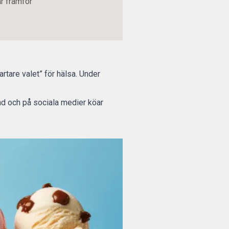
år framför
rtare valet” för
hälsa
. Under
d och på sociala medier köar