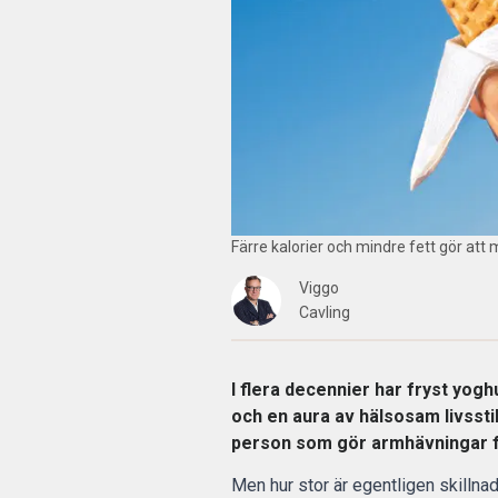
Färre kalorier och mindre fett gör att
Viggo
Cavling
I flera decennier har fryst yogh
och en aura av hälsosam livssti
person som gör armhävningar f
Men hur stor är egentligen skillna