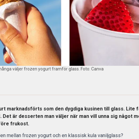
 många väljer frozen yogurt framför glass. Foto: Canva
urt marknadsförts som den dygdiga kusinen till glass. Lite fä
l. Det är desserten man väljer när man vill unna sig något 
öre frukost.
den mellan frozen yogurt och en klassisk kula vaniljglass?