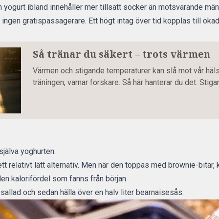
en yogurt ibland innehåller mer tillsatt socker än motsvarande mä
 ingen gratispassagerare. Ett högt intag över tid kopplas till ökad
Så tränar du säkert – trots värmen
Värmen och stigande temperaturer kan slå mot vår häls
träningen, varnar forskare. Så här hanterar du det. Stig
själva yoghurten.
ett relativt lätt alternativ. Men när den toppas med brownie-bitar
n kalorifördel som fanns från början.
sallad och sedan hälla över en halv liter bearnaisesås.