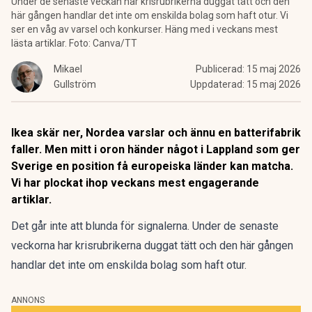
Under de senaste veckan har krisrubrikerna duggat tätt och den
här gången handlar det inte om enskilda bolag som haft otur. Vi
ser en våg av varsel och konkurser. Häng med i veckans mest
lästa artiklar. Foto: Canva/TT
Mikael
Publicerad:
15 maj 2026
Gullström
Uppdaterad:
15 maj 2026
Ikea skär ner, Nordea varslar och ännu en batterifabrik
faller. Men mitt i oron händer något i Lappland som ger
Sverige en position få europeiska länder kan matcha.
Vi har plockat ihop veckans mest engagerande
artiklar.
Det går inte att blunda för signalerna. Under de senaste
veckorna har krisrubrikerna duggat tätt och den här gången
handlar det inte om enskilda bolag som haft otur.
ANNONS