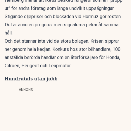
Hemberg menar att Ikeas besked fungerar som en ”propp
ur” för andra företag som länge undvikit uppsägningar.
Stigande oljepriser och blockaden vid Hormuz gör resten.
Det är ännu en prognos, men signalerna pekar åt samma
håll.
Och det stannar inte vid de stora bolagen. Krisen sipprar
ner genom hela kedjan.
Konkurs hos stor bilhandlare, 100
anställda berörda
handlar om en återförsäljare för Honda,
Citroën, Peugeot och Leapmotor.
Hundratals utan jobb
ANNONS