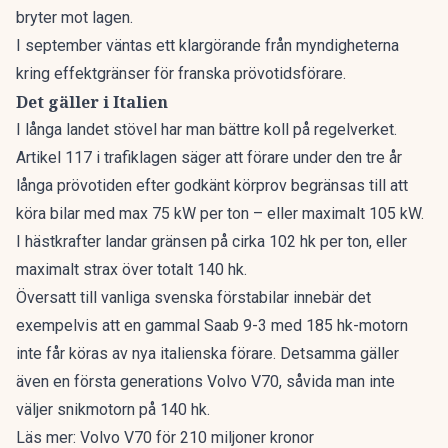
bryter mot lagen.
I september väntas ett klargörande från myndigheterna
kring effektgränser för franska prövotidsförare.
Det gäller i Italien
I långa landet stövel har man bättre koll på regelverket.
Artikel 117 i trafiklagen
säger att förare under den tre år
långa prövotiden efter godkänt körprov begränsas till att
köra bilar med max 75 kW per ton – eller maximalt 105 kW.
I hästkrafter landar gränsen på cirka 102 hk per ton, eller
maximalt strax över totalt 140 hk.
Översatt till vanliga svenska förstabilar innebär det
exempelvis att en gammal Saab 9-3 med 185 hk-motorn
inte får köras av nya italienska förare. Detsamma gäller
även en första generations Volvo V70, såvida man inte
väljer snikmotorn på 140 hk.
Läs mer:
Volvo V70 för 210 miljoner kronor