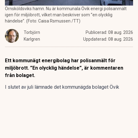
Örnsköldsviks hamn. Nu är kommunala Övik energi polisanmält
igen för miljöbrott, vilket man beskriver som ”en olycklig
händelse”. (Foto: Caisa Rsmussen /TT)
Torbjörn
Publicerad:
08 aug. 2026
Karlgren
Uppdaterad:
08 aug. 2026
Ett kommunägt energibolag har polisanmält för
miljöbrott. ”En olycklig händelse”, är kommentaren
från bolaget.
I slutet av juli lämnade det kommunägda bolaget Övik
energi in en anmälan om en driftstörning gällande sin
anläggning vid Hörneborgsverket till länsstyrelsen i
Västernorrland.
ANNONS