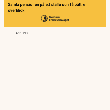
Samla pensionen på ett ställe och få bättre
överblick
ANNONS