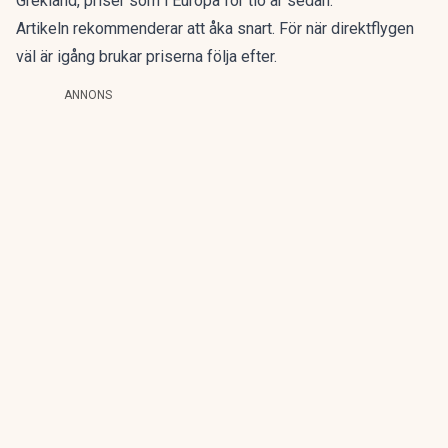
Grekland, priser som i Europa för tio år sedan.
Artikeln rekommenderar att åka snart. För när direktflygen
väl är igång brukar priserna följa efter.
ANNONS