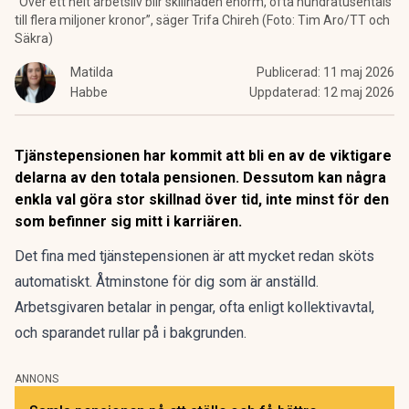
“Över ett helt arbetsliv blir skillnaden enorm, ofta hundratusentals
till flera miljoner kronor”, säger Trifa Chireh (Foto: Tim Aro/TT och
Säkra)
Matilda
Publicerad:
11 maj 2026
Habbe
Uppdaterad:
12 maj 2026
Tjänstepensionen har kommit att bli en av de viktigare
delarna av den totala pensionen. Dessutom kan några
enkla val göra stor skillnad över tid, inte minst för den
som befinner sig mitt i karriären.
Det fina
med tjänstepensionen
är att mycket redan sköts
automatiskt. Åtminstone för
dig som är anställd
.
Arbetsgivaren betalar in pengar, ofta enligt kollektivavtal,
och sparandet rullar på i bakgrunden.
ANNONS