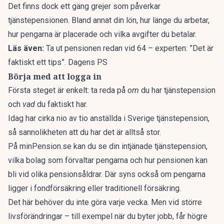
Det finns dock ett gäng grejer
som påverkar
tjänstepensionen
. Bland annat din lön, hur länge du arbetar,
hur pengarna är placerade och vilka avgifter du betalar.
Läs även:
Ta ut pensionen redan vid 64 – experten: ”Det är
faktiskt ett tips”. Dagens PS
Börja med att logga in
Första steget är enkelt: ta reda på
om
du har tjänstepension
och
vad
du faktiskt har.
Idag har cirka nio av tio anställda i Sverige tjänstepension,
så sannolikheten att du har det är alltså stor.
På minPension.se kan du se din intjänade tjänstepension,
vilka bolag som förvaltar pengarna och hur pensionen kan
bli vid olika pensionsåldrar. Där syns också om pengarna
ligger i fondförsäkring eller traditionell försäkring.
Det här behöver du inte göra varje vecka. Men vid större
livsförändringar – till exempel när du byter jobb, får högre