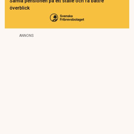
Samla pensionen på ett ställe och få bättre
överblick
ANNONS