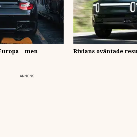
 Europa – men
Rivians oväntade resul
ANNONS