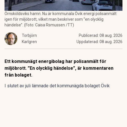
Örnsköldsviks hamn. Nu är kommunala Övik energi polisanmält
igen för miljöbrott, vilket man beskriver som ”en olycklig
händelse”. (Foto: Caisa Rsmussen /TT)
Torbjörn
Publicerad:
08 aug. 2026
Karlgren
Uppdaterad:
08 aug. 2026
Ett kommunägt energibolag har polisanmält för
miljöbrott. ”En olycklig händelse”, är kommentaren
från bolaget.
I slutet av juli lämnade det kommunägda bolaget Övik
energi in en anmälan om en driftstörning gällande sin
anläggning vid Hörneborgsverket till länsstyrelsen i
Västernorrland.
ANNONS