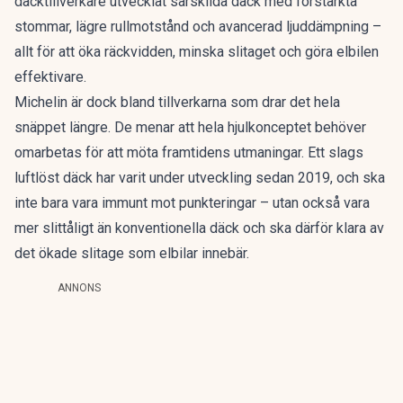
däcktillverkare utvecklat särskilda däck med förstärkta
stommar, lägre rullmotstånd och avancerad ljuddämpning –
allt för att öka räckvidden, minska slitaget och göra elbilen
effektivare.
Michelin är dock bland tillverkarna som drar det hela
snäppet längre. De menar att hela hjulkonceptet behöver
omarbetas för att möta framtidens utmaningar.
Ett slags
luftlöst däck
har varit under utveckling sedan 2019, och ska
inte bara vara immunt mot punkteringar – utan också vara
mer slittåligt än konventionella däck och ska därför klara av
det ökade slitage som elbilar innebär.
ANNONS