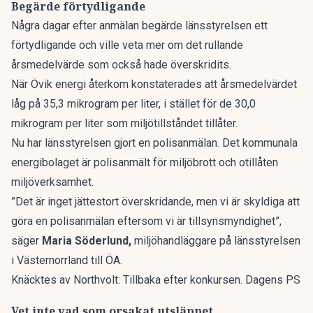
Begärde förtydligande
Några dagar efter anmälan begärde länsstyrelsen ett
förtydligande och ville veta mer om det rullande
årsmedelvärde som också hade överskridits.
När Övik energi återkom konstaterades att årsmedelvärdet
låg på 35,3 mikrogram per liter, i stället för de 30,0
mikrogram per liter som miljötillståndet tillåter.
Nu har länsstyrelsen gjort en polisanmälan. Det kommunala
energibolaget är polisanmält för miljöbrott och otillåten
miljöverksamhet.
”Det är inget jättestort överskridande, men vi är skyldiga att
göra en polisanmälan eftersom vi är tillsynsmyndighet”,
säger
Maria Söderlund,
miljöhandläggare på länsstyrelsen
i Västernorrland till
ÖA
.
Knäcktes av Northvolt: Tillbaka efter konkursen. Dagens PS
Vet inte vad som orsakat utsläppet