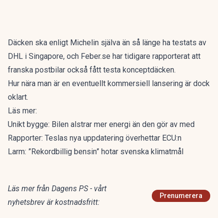
Däcken ska enligt
Michelin
själva än så länge ha testats av
DHL i Singapore, och
Feber.se
har tidigare rapporterat att
franska postbilar också fått testa konceptdäcken.
Hur nära man är en eventuellt kommersiell lansering är dock
oklart.
Läs mer:
Unikt bygge: Bilen alstrar mer energi än den gör av med
Rapporter: Teslas nya uppdatering överhettar ECU:n
Larm: ”Rekordbillig bensin” hotar svenska klimatmål
Läs mer från Dagens PS - vårt
Prenumerera
nyhetsbrev är kostnadsfritt: