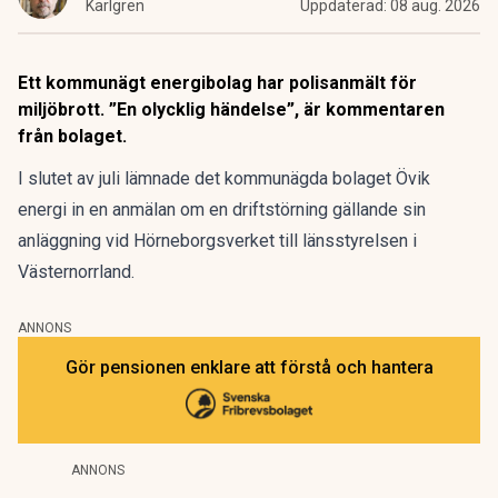
Karlgren
Uppdaterad:
08 aug. 2026
Ett kommunägt energibolag har polisanmält för
miljöbrott. ”En olycklig händelse”, är kommentaren
från bolaget.
I slutet av juli lämnade det kommunägda bolaget Övik
energi in en anmälan om en driftstörning gällande sin
anläggning vid Hörneborgsverket till länsstyrelsen i
Västernorrland.
ANNONS
Gör pensionen enklare att förstå och hantera
ANNONS