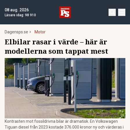
08 aug. 2026
Läsare idag:
98 910
Dagensps.se
Motor
Elbilar rasar i värde – här är
modellerna som tappat mest
Kontrasten mot fossildrivna bilar är dramatisk. En Volkswagen
Tiguan diesel från 2023 kostade 376.000 kronor ny och värderas i