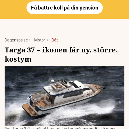
Få bättre koll på din pension
Dagensps.se
Motor
Båt
Targa 37 – ikonen får ny, större,
kostym
Nya Targa 37 blir något bredare än föregångaren. Bild: Botnia