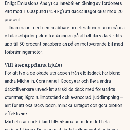
Enligt
Emissions Analytics
innebär en ökning av fordonets
vikt med 1 000 pund (454 kg) att däckslitaget ökar med 20
procent.
Tillsammans med den snabbare accelerationen som många
elbilar erbjuder pekar forskningen på att elbilars däck slits
upp till 50 procent snabbare än på en motsvarande bil med
förbränningsmotor.
Vill återuppfinna hjulet
För att tygla de ökade utsläppen från elbilsdäck har bland
andra Michelin, Continental, Goodyear och flera andra
däcktillverkare utvecklat särskilda däck med förstärkta
stommar, lägre rullmotstånd och avancerad ljuddämpning –
allt för att öka räckvidden, minska slitaget och göra elbilen
effektivare.
Michelin är dock bland tillverkarna som drar det hela
snäppet längre. De menar att hela hjulkonceptet behöver