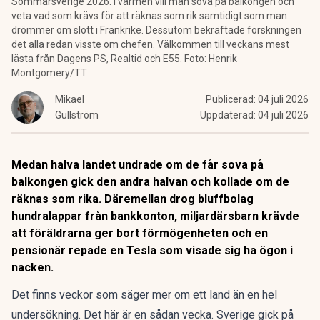
Sommarsverige 2026. I värmen vill man sova på balkongen och
veta vad som krävs för att räknas som rik samtidigt som man
drömmer om slott i Frankrike. Dessutom bekräftade forskningen
det alla redan visste om chefen. Välkommen till veckans mest
lästa från Dagens PS, Realtid och E55. Foto: Henrik
Montgomery/TT
Mikael
Publicerad:
04 juli 2026
Gullström
Uppdaterad:
04 juli 2026
Medan halva landet undrade om de får sova på
balkongen gick den andra halvan och kollade om de
räknas som rika. Däremellan drog bluffbolag
hundralappar från bankkonton, miljardärsbarn krävde
att föräldrarna ger bort förmögenheten och en
pensionär repade en Tesla som visade sig ha ögon i
nacken.
Det finns veckor som säger mer om ett land än en hel
undersökning. Det här är en sådan vecka. Sverige gick på