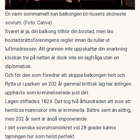
En varm sommarnatt kan balkongen bli husets skönaste
sovrum. (Foto: Canva)
Svaret är ja, din balkong tillhör din bostad, men läs
bostadsrättsföreningens regler innan du rullar ut
luftmadrassen. Att grannen inte uppskattar din snarkning
klockan tre på natten är dock inte en lagfråga utan en
diplomatisk.
Och för den som föredrar att skippa balkongen helt och
flytta ut i parken:
en 202 år gammal brittisk lag har äntligen
upphävts
som kriminaliserade just det.
Lagen stiftades 1824. Det tog två århundraden att inse att
hemlösa människor inte är kriminella. Bättre sent än aldrig,
men 202 år sent är ändå imponerande.
I det svenska sovrumsmörkret vid 28 grader känns
tajmingen hur som helst perfekt.