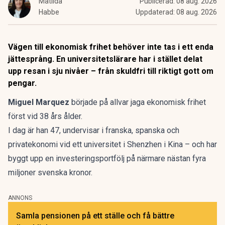
Matilda
Publicerad:
08 aug. 2026
Habbe
Uppdaterad:
08 aug. 2026
Vägen till ekonomisk frihet behöver inte tas i ett enda
jättesprång. En universitetslärare har i stället delat
upp resan i sju nivåer – från skuldfri till riktigt gott om
pengar.
Miguel Marquez
började på allvar jaga
ekonomisk frihet
först vid 38 års ålder.
I dag är han 47, undervisar i franska, spanska och
privatekonomi vid ett universitet i Shenzhen i Kina – och har
byggt upp en investeringsportfölj på närmare nästan fyra
miljoner svenska kronor.
ANNONS
Samla pensionen på ett ställe och få bättre