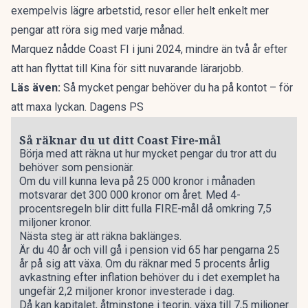
exempelvis lägre arbetstid, resor eller helt enkelt mer
pengar att röra sig med varje månad.
Marquez nådde Coast FI i juni 2024, mindre än två år efter
att han flyttat till Kina för sitt nuvarande lärarjobb.
Läs även:
Så mycket pengar behöver du ha på kontot – för
att maxa lyckan. Dagens PS
Så räknar du ut ditt Coast Fire-mål
Börja med att räkna ut hur mycket pengar du tror att du
behöver som pensionär.
Om du vill kunna leva på 25 000 kronor i månaden
motsvarar det 300 000 kronor om året. Med 4-
procentsregeln blir ditt fulla FIRE-mål då omkring 7,5
miljoner kronor.
Nästa steg är att räkna baklänges.
Är du 40 år och vill gå i pension vid 65 har pengarna 25
år på sig att växa. Om du räknar med 5 procents årlig
avkastning efter inflation behöver du i det exemplet ha
ungefär 2,2 miljoner kronor investerade i dag.
Då kan kapitalet, åtminstone i teorin, växa till 7,5 miljoner