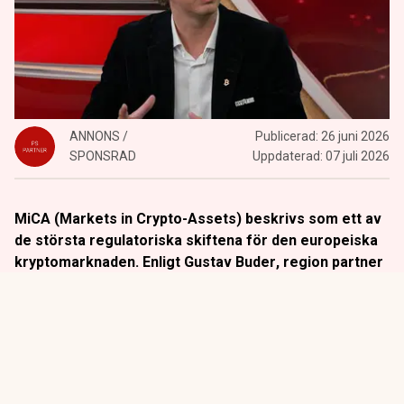
ANNONS /
Publicerad:
26 juni 2026
SPONSRAD
Uppdaterad:
07 juli 2026
MiCA (Markets in Crypto-Assets) beskrivs som ett av
de största regulatoriska skiftena för den europeiska
kryptomarknaden. Enligt
Gustav Buder
, region partner
på Bybit, innebär regelverket att kryptobolag nu får en
tydligare plats inom det etablerade finansiella
systemet.
Titta på
videosidan
för en ren videoupplevelse.
– Vi har nu samma regleringsformat som andra finansiella