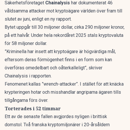
Säkerhetsföretaget
Chainalysis
har dokumenterat 46
våldsamma attacker mot kryptoägare världen över fram till
slutet av juni, enligt en
ny rapport
.
Bytet uppgår till 30 miljoner dollar, cirka 290 miljoner kronor,
på ett halvår. Under hela rekordåret 2025 stals kryptovaluta
för 58 miljoner dollar.
”Kriminella har insett att kryptoägare är högvärdiga mål,
eftersom deras förmögenhet finns i en form som kan
överföras omedelbart och oåterkalleligt”, skriver
Chainalysis i rapporten.
Fenomenet kallas ”wrench-attacker”. I stället för att knäcka
krypteringen hotar och misshandlar angriparna ägaren tills
tillgångarna förs över.
Torterades i 52 timmar
Ett av de senaste fallen avgjordes nyligen i brittisk
domstol. Två franska kryptomiljonärer i 20-årsåldern