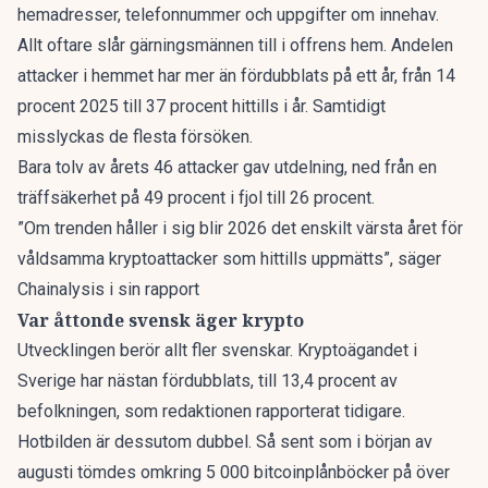
hemadresser, telefonnummer och uppgifter om innehav.
Allt oftare slår gärningsmännen till i offrens hem. Andelen
attacker i hemmet har mer än fördubblats på ett år, från 14
procent 2025 till 37 procent hittills i år. Samtidigt
misslyckas de flesta försöken.
Bara tolv av årets 46 attacker gav utdelning, ned från en
träffsäkerhet på 49 procent i fjol till 26 procent.
”Om trenden håller i sig blir 2026 det enskilt värsta året för
våldsamma kryptoattacker som hittills uppmätts”, säger
Chainalysis i sin rapport
Var åttonde svensk äger krypto
Utvecklingen berör allt fler svenskar. Kryptoägandet i
Sverige har nästan fördubblats, till 13,4 procent av
befolkningen,
som redaktionen rapporterat
tidigare.
Hotbilden är dessutom dubbel. Så sent som i början av
augusti tömdes omkring 5 000 bitcoinplånböcker på
över