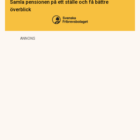
Samla pensionen på ett ställe och få bättre
överblick
ANNONS