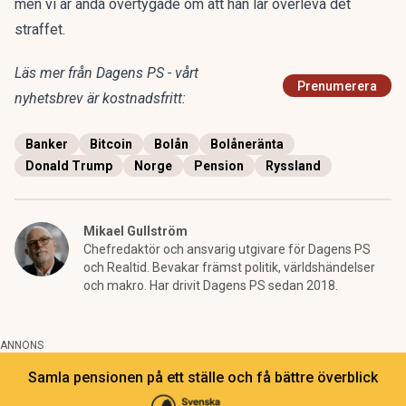
men vi är ändå övertygade om att han lär överleva det
straffet.
Läs mer från Dagens PS - vårt
Prenumerera
nyhetsbrev är kostnadsfritt:
Banker
Bitcoin
Bolån
Bolåneränta
Donald Trump
Norge
Pension
Ryssland
Mikael Gullström
Chefredaktör och ansvarig utgivare för Dagens PS
och Realtid. Bevakar främst politik, världshändelser
och makro. Har drivit Dagens PS sedan 2018.
ANNONS
Samla pensionen på ett ställe och få bättre överblick