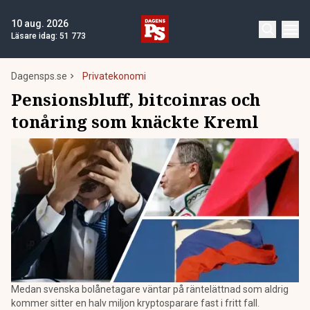
10 aug. 2026
Läsare idag:
51 773
Dagensps.se
Privatekonomi
Pensionsbluff, bitcoinras och
tonåring som knäckte Kreml
Medan svenska bolånetagare väntar på räntelättnad som aldrig
kommer sitter en halv miljon kryptosparare fast i fritt fall.