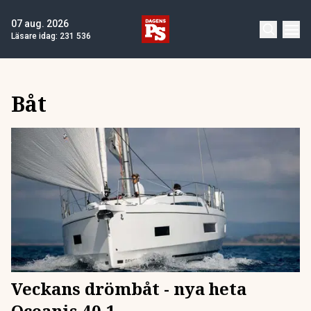
07 aug. 2026
Läsare idag:
231 536
Båt
Veckans drömbåt - nya heta
Oceanis 40.1