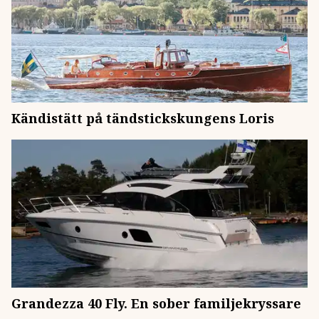
Kändistätt på tändstickskungens Loris
Grandezza 40 Fly. En sober familjekryssare