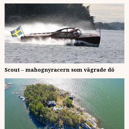
Scout – mahognyracern som vägrade dö