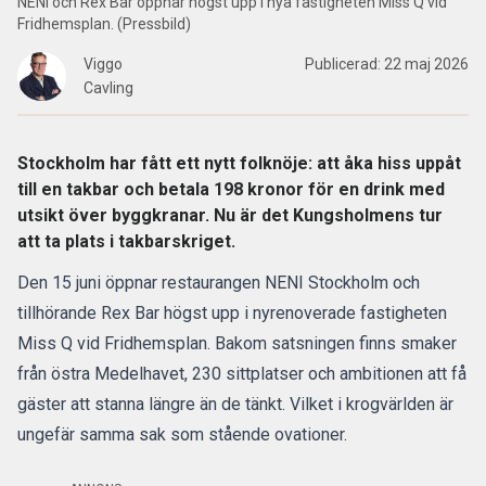
NENI och Rex Bar öppnar högst upp i nya fastigheten Miss Q vid
Fridhemsplan. (Pressbild)
Viggo
Publicerad:
22 maj 2026
Cavling
Stockholm har fått ett nytt folknöje: att åka hiss uppåt
till en takbar och betala 198 kronor för en drink med
utsikt över byggkranar. Nu är det Kungsholmens tur
att ta plats i takbarskriget.
Den 15 juni öppnar restaurangen NENI Stockholm och
tillhörande Rex
Bar
högst upp i nyrenoverade fastigheten
Miss Q vid Fridhemsplan. Bakom satsningen finns smaker
från östra Medelhavet, 230 sittplatser och ambitionen att få
gäster att stanna längre än de tänkt. Vilket i krogvärlden är
ungefär samma sak som stående ovationer.