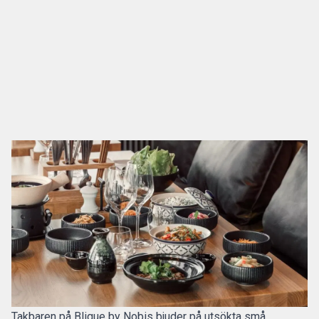
Takbaren på Blique by Nobis bjuder på utsökta små