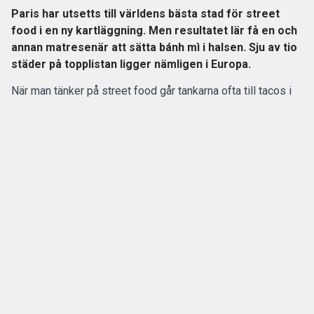
Paris har utsetts till världens bästa stad för street
food i en ny kartläggning. Men resultatet lär få en och
annan matresenär att sätta bánh mì i halsen. Sju av tio
städer på topplistan ligger nämligen i Europa.
När man tänker på street food går tankarna ofta till tacos i
Mexiko, nudelsoppor i Vietnam eller grillspett på en
nattmarknad i
Bangkok
.
Men enligt en
ny studie från bagageförvaringsföretaget
Radical Storage
är det
Paris
som erbjuder världens bästa
gatumat.
ANNONS