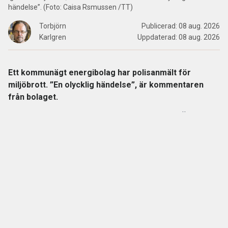
händelse”. (Foto: Caisa Rsmussen /TT)
Torbjörn
Publicerad:
08 aug. 2026
Karlgren
Uppdaterad:
08 aug. 2026
Ett kommunägt energibolag har polisanmält för
miljöbrott. ”En olycklig händelse”, är kommentaren
från bolaget.
I slutet av juli lämnade det kommunägda bolaget Övik
energi in en anmälan om en driftstörning gällande sin
anläggning vid Hörneborgsverket till länsstyrelsen i
Västernorrland.
ANNONS
Gör pensionen enklare att förstå och hantera