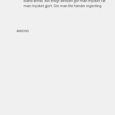
bland annat. Allt enligt devisen gör man mycket får
man mycket gjort. Gör man lite händer ingenting.
ANNONS