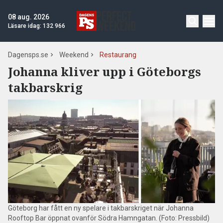
08 aug. 2026
Läsare idag:
132 966
Dagensps.se
Weekend
Restaurang
Johanna kliver upp i Göteborgs
takbarskrig
Göteborg har fått en ny spelare i takbarskriget när Johanna
Rooftop Bar öppnat ovanför Södra Hamngatan. (Foto: Pressbild)