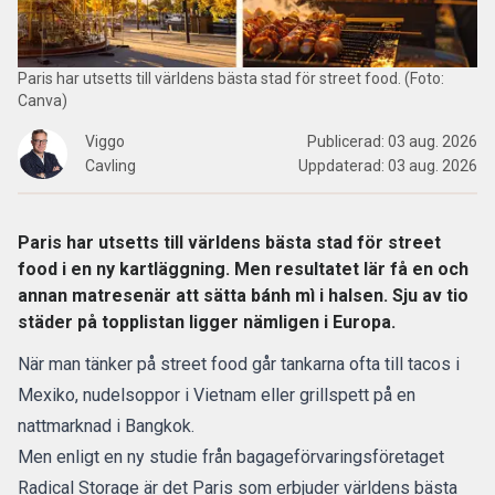
Paris har utsetts till världens bästa stad för street food. (Foto:
Canva)
Viggo
Publicerad:
03 aug. 2026
Cavling
Uppdaterad:
03 aug. 2026
Paris har utsetts till världens bästa stad för street
food i en ny kartläggning. Men resultatet lär få en och
annan matresenär att sätta bánh mì i halsen. Sju av tio
städer på topplistan ligger nämligen i Europa.
När man tänker på street food går tankarna ofta till tacos i
Mexiko, nudelsoppor i Vietnam eller grillspett på en
nattmarknad i
Bangkok
.
Men enligt en
ny studie från bagageförvaringsföretaget
Radical Storage
är det
Paris
som erbjuder världens bästa