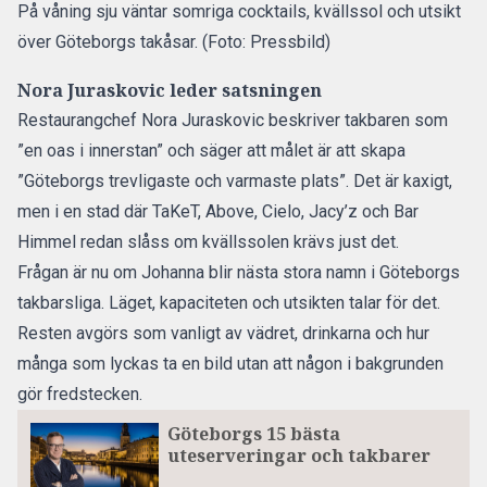
På våning sju väntar somriga cocktails, kvällssol och utsikt
över Göteborgs takåsar. (Foto: Pressbild)
Nora Juraskovic leder satsningen
Restaurangchef Nora Juraskovic beskriver takbaren som
”en oas i innerstan” och säger att målet är att skapa
”Göteborgs trevligaste och varmaste plats”. Det är kaxigt,
men i en stad där TaKeT, Above, Cielo, Jacy’z och Bar
Himmel redan slåss om kvällssolen krävs just det.
Frågan är nu om Johanna blir nästa stora namn i Göteborgs
takbarsliga. Läget, kapaciteten och utsikten talar för det.
Resten avgörs som vanligt av vädret, drinkarna och hur
många som lyckas ta en bild utan att någon i bakgrunden
gör fredstecken.
Göteborgs 15 bästa
uteserveringar och takbarer