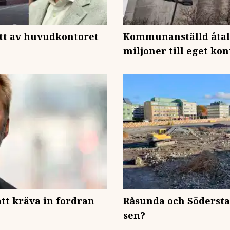
ytt av huvudkontoret
Kommunanställd åtala
miljoner till eget kon
att kräva in fordran
Råsunda och Södersta
sen?