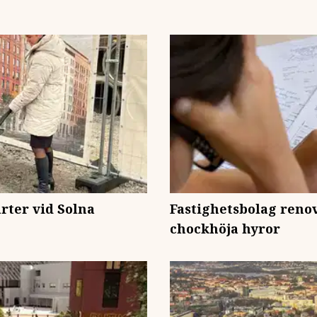
rter vid Solna
Fastighetsbolag reno
chockhöja hyror