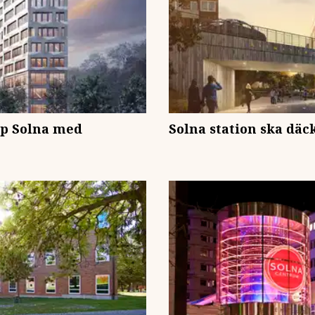
hop Solna med
Solna station ska däc