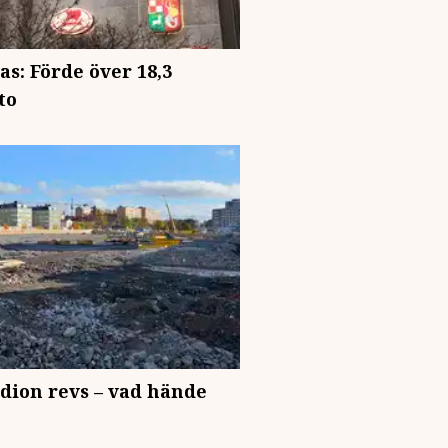
s: Förde över 18,3
to
dion revs – vad hände