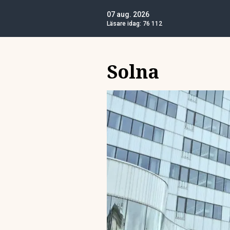
07 aug. 2026
Läsare idag:
76 112
Solna