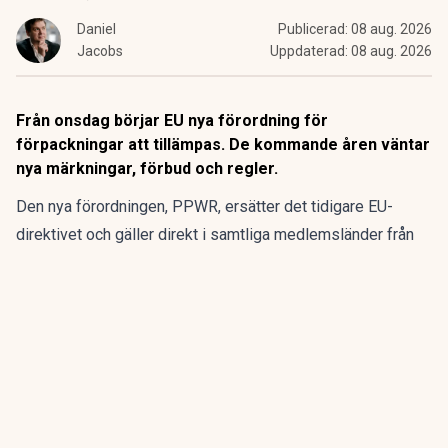
Daniel
Publicerad:
08 aug. 2026
Jacobs
Uppdaterad:
08 aug. 2026
Från onsdag börjar EU nya förordning för
förpackningar att tillämpas. De kommande åren väntar
nya märkningar, förbud och regler.
Den nya förordningen,
PPWR
, ersätter det tidigare EU-
direktivet och gäller direkt i samtliga medlemsländer från
den 12 augusti.
ANNONS
Gör pensionen enklare att förstå och hantera
ANNONS