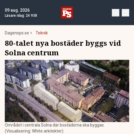
09 aug. 2026
Läsare idag:
24 938
Dagensps.se
Teknik
80-talet nya bostäder byggs vid
Solna centrum
Området i centrala Solna där bostäderna ska byggas.
(Visualisering: White arkitekter)