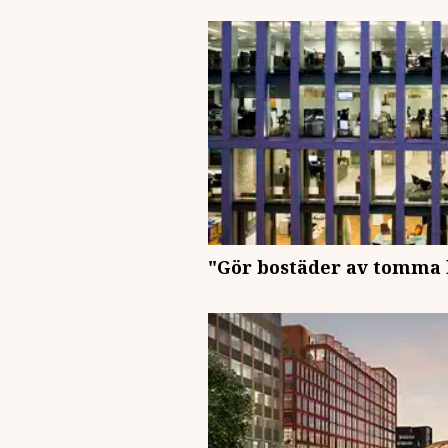
"Gör bostäder av tomma