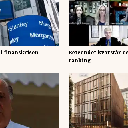
 i finanskrisen
Beteendet kvarstår o
ranking