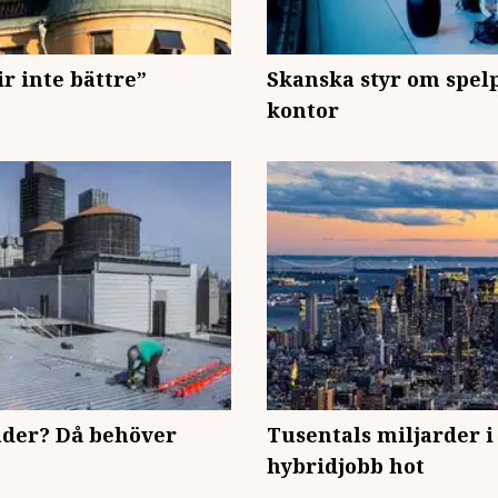
lir inte bättre”
Skanska styr om spelp
kontor
der? Då behöver
Tusentals miljarder i
hybridjobb hot