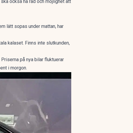
 ska också ha råd och möjlighet att
blem lätt sopas under mattan, har
ala kalaset. Finns inte slutkunden,
riserna på nya bilar fluktuerar
cent i morgon.