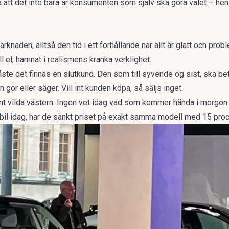
a att det inte bara är konsumenten som själv ska göra valet – hen
rknaden, alltså den tid i ett förhållande när allt är glatt och pro
ll el, hamnat i realismens kranka verklighet.
ste det finnas en slutkund. Den som till syvende og sist, ska bet
gör eller säger. Vill int kunden köpa, så säljs inget.
t vilda västern. Ingen vet idag vad som kommer hända i morgon. P
 elbil idag, har de sänkt priset på exakt samma modell med 15 pro