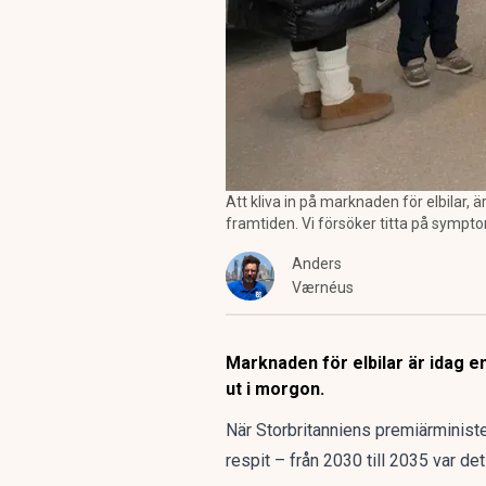
Att kliva in på marknaden för elbilar, 
framtiden. Vi försöker titta på symptom
Anders
Værnéus
Marknaden för elbilar är idag 
ut i morgon.
När Storbritanniens premiärminist
respit – från 2030 till 2035 var d