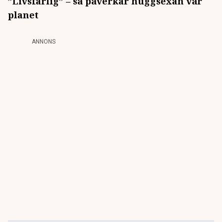
”Livsfarlig” – så påverkar huggsexan vår
planet
ANNONS