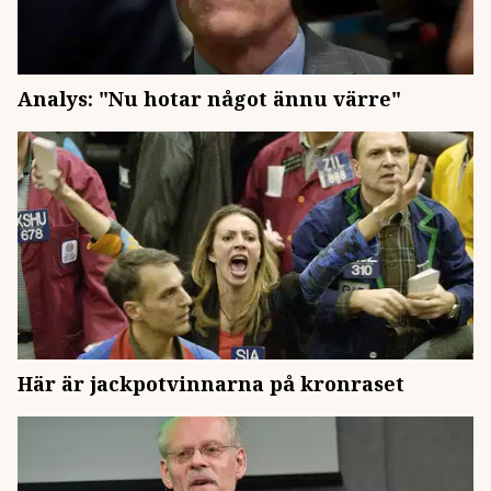
Analys: "Nu hotar något ännu värre"
Här är jackpotvinnarna på kronraset