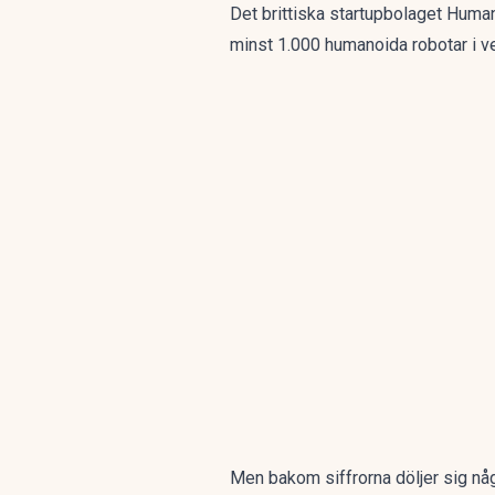
Det brittiska startupbolaget Humano
minst 1.000 humanoida robotar i v
Men bakom siffrorna döljer sig någ