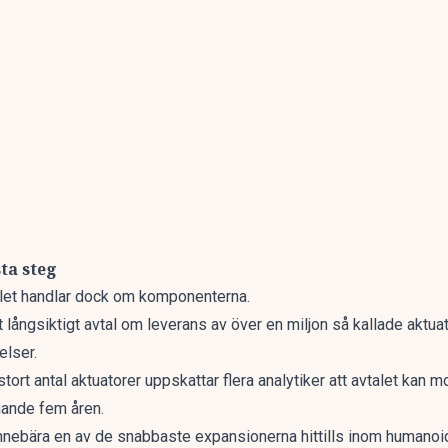
ta steg
et handlar dock om komponenterna.
långsiktigt avtal om leverans av över en miljon så kallade aktuato
elser.
tort antal aktuatorer uppskattar flera analytiker att avtalet kan
ande fem åren.
nnebära en av de snabbaste expansionerna hittills inom humanoid