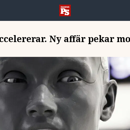
celererar. Ny affär pekar mo