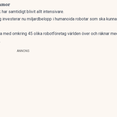
ummor
ar samtidigt blivit allt intensivare.
g investerar nu miljardbelopp i humanoida robotar som ska kunna a
a med omkring 45 olika robotföretag världen över och räknar me
.
ANNONS