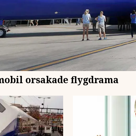
obil orsakade flygdrama