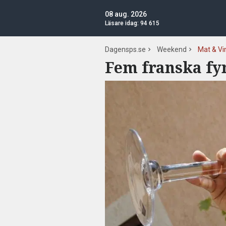
08 aug. 2026
Läsare idag:
94 615
Dagensps.se
Weekend
Mat & Vi
Fem franska fy