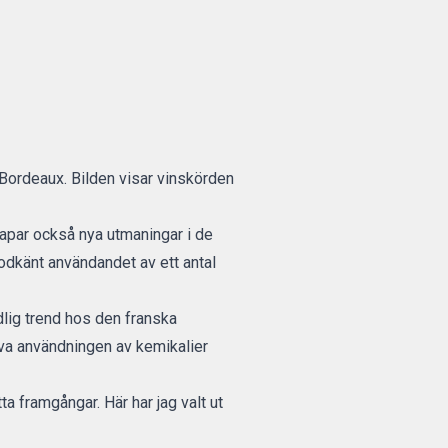
i Bordeaux. Bilden visar vinskörden
kapar också nya utmaningar i de
odkänt användandet
av ett antal
ydlig trend hos den franska
siva användningen av kemikalier
a framgångar. Här har jag valt ut