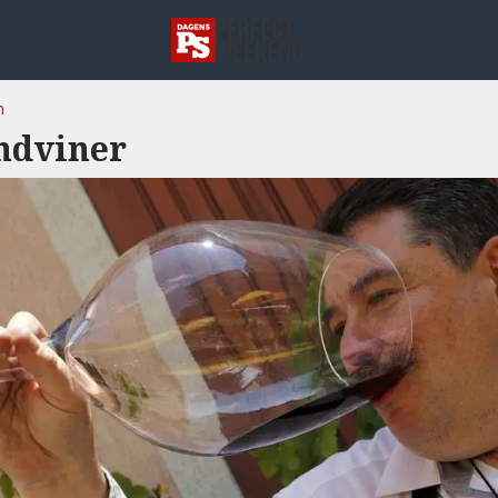
n
ndviner