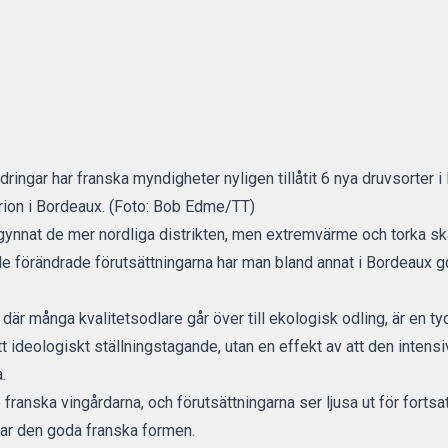
ringar har franska myndigheter nyligen tillåtit 6 nya druvsorter 
ion i Bordeaux. (Foto: Bob Edme/TT)
 gynnat de mer nordliga distrikten, men extremvärme och torka s
e förändrade förutsättningarna har man bland annat i
Bordeaux g
 där många kvalitetsodlare går över till ekologisk odling, är en t
ett ideologiskt ställningstagande, utan en effekt av att den inten
.
anska vingårdarna, och förutsättningarna ser ljusa ut för fortsatt
sar den goda franska formen.