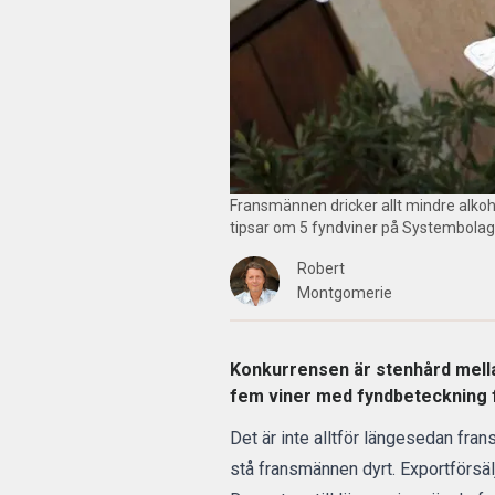
Fransmännen dricker allt mindre alkohol
tipsar om 5 fyndviner på Systembolage
Robert
Montgomerie
Konkurrensen är stenhård mellan
fem viner med fyndbeteckning f
Det är inte alltför längesedan fra
stå fransmännen dyrt. Exportförsäl