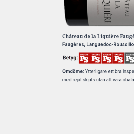
Château de la Liquière Faug
Faugères, Languedoc-Roussillon
Omdöme:
Ytterligare ett bra insp
med rejäl skjuts utan att vara obalan