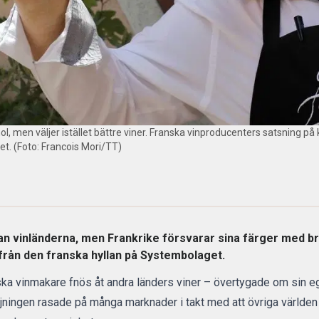
, men väljer istället bättre viner. Franska vinproducenters satsning på k
t. (Foto: Francois Mori/TT)
 vinländerna, men Frankrike försvarar sina färger med brav
rån den franska hyllan på Systembolaget.
nska vinmakare fnös åt andra länders viner – övertygade om sin eg
jningen rasade på många marknader i takt med att övriga världen l