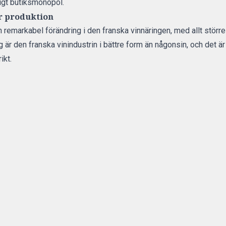
igt butiksmonopol.
ar produktion
n remarkabel förändring i den franska vinnäringen, med allt störr
 är den franska vinindustrin i bättre form än någonsin, och det är 
ikt.