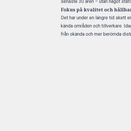
senaste 30 åren – utan något statl
Fokus på kvalitet och hållb
Det har under en längre tid skett e
kända områden och tillverkare. Idag
från okända och mer berömda distr