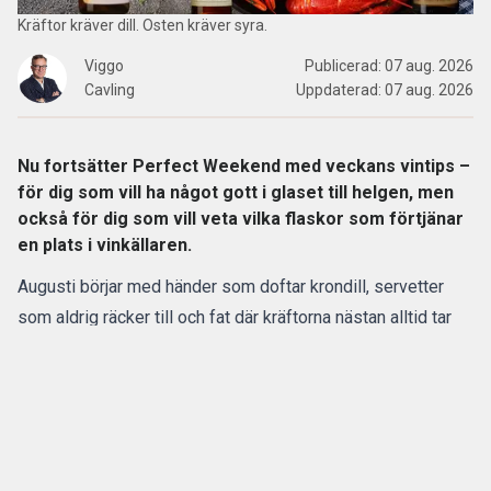
Kräftor kräver dill. Osten kräver syra.
Viggo
Publicerad:
07 aug. 2026
Cavling
Uppdaterad:
07 aug. 2026
Nu fortsätter Perfect Weekend med veckans vintips –
för dig som vill ha något gott i glaset till helgen, men
också för dig som vill veta vilka flaskor som förtjänar
en plats i vinkällaren.
Augusti börjar med händer som doftar krondill, servetter
som aldrig räcker till och fat där kräftorna nästan alltid tar
slut snabbare än planerat.
Men kräftskivan är inte bara kräftor. Den är smörigt bröd,
krustader, citron, dill och något ostigt med sälta och fett
nog att hålla jämna steg med skalen.