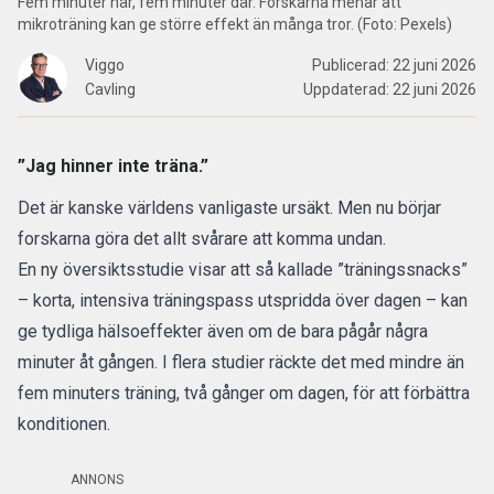
Fem minuter här, fem minuter där. Forskarna menar att
mikroträning kan ge större effekt än många tror. (Foto: Pexels)
Viggo
Publicerad:
22 juni 2026
Cavling
Uppdaterad:
22 juni 2026
”Jag hinner inte träna.”
Det är kanske världens vanligaste ursäkt. Men nu börjar
forskarna göra det allt svårare att komma undan.
En ny översiktsstudie visar att så kallade ”träningssnacks”
– korta, intensiva
träningspass
utspridda över dagen – kan
ge tydliga hälsoeffekter även om de bara pågår några
minuter åt gången. I flera studier räckte det med mindre än
fem minuters träning, två gånger om dagen, för att förbättra
konditionen.
ANNONS