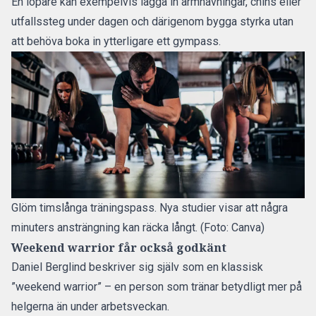
En löpare kan exempelvis lägga in armhävningar, chins eller
utfallssteg under dagen och därigenom bygga styrka utan
att behöva boka in ytterligare ett gympass.
Glöm timslånga träningspass. Nya studier visar att några
minuters ansträngning kan räcka långt. (Foto: Canva)
Weekend warrior får också godkänt
Daniel Berglind beskriver sig själv som en klassisk
”weekend warrior” – en person som tränar betydligt mer på
helgerna än under arbetsveckan.