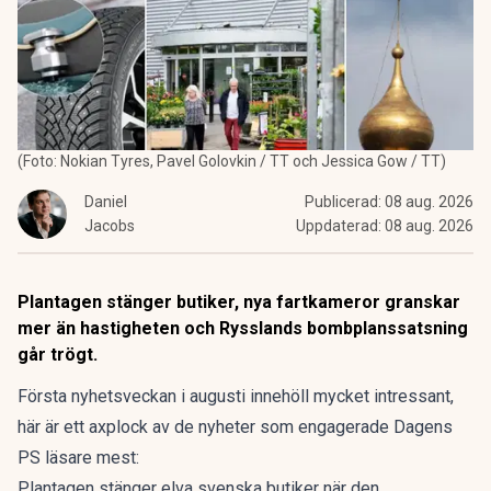
(Foto: Nokian Tyres, Pavel Golovkin / TT och Jessica Gow / TT)
Daniel
Publicerad:
08 aug. 2026
Jacobs
Uppdaterad:
08 aug. 2026
Plantagen stänger butiker, nya fartkameror granskar
mer än hastigheten och Rysslands bombplanssatsning
går trögt.
Första nyhetsveckan i augusti innehöll mycket intressant,
här är ett axplock av de nyheter som engagerade Dagens
PS läsare mest:
Plantagen stänger
elva svenska butiker när den