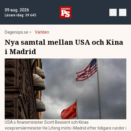
09 aug. 2026
Läsare idag:
39 645
Dagensps.se
Världen
Nya samtal mellan USA och Kina
i Madrid
USA:s finansminister Scott Bessent och Kinas
vicepremiärminister He Lifeng möts i Madrid efter tidigare rundor i