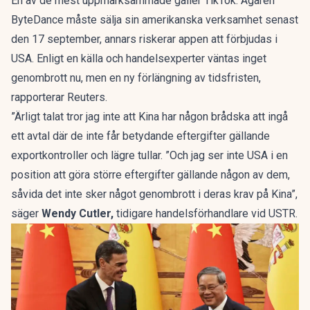
En av de mest uppmärksammade gäller TikTok. Ägaren
ByteDance måste sälja sin amerikanska verksamhet senast
den 17 september, annars riskerar appen att förbjudas i
USA. Enligt en källa och handelsexperter väntas inget
genombrott nu, men en ny förlängning av tidsfristen,
rapporterar
Reuters.
”Ärligt talat tror jag inte att Kina har någon brådska att ingå
ett avtal där de inte får betydande eftergifter gällande
exportkontroller och lägre tullar. ”Och jag ser inte USA i en
position att göra större eftergifter gällande någon av dem,
såvida det inte sker något genombrott i deras krav på Kina”,
säger
Wendy Cutler,
tidigare handelsförhandlare vid USTR.