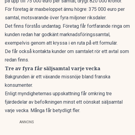
på upp till 75 000 euro per samtal, drygt 820 000 kronor.
För företag är maxbeloppet ännu högre: 375 000 euro per
samtal, motsvarande över fyra miljoner riksdaler.
Det finns förstås undantag. Företag får fortfarande ringa om
kunden redan har godkänt marknadsföringssamtal,
exempelvis genom att kryssa i en ruta på ett formulär.
De får också kontakta kunder om samtalet rör ett avtal som
redan finns.
Tre av fyra får säljsamtal varje vecka
Bakgrunden är ett växande missnöje bland franska
konsumenter.
Enligt myndigheternas uppskattning får omkring tre
fjärdedelar av befolkningen minst ett oönskat säljsamtal
varje vecka. Många får betydligt fler.
ANNONS