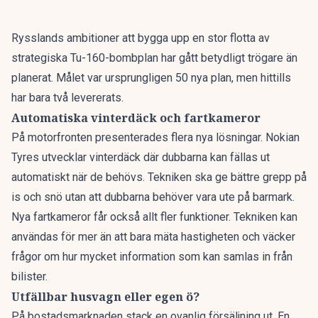
Rysslands ambitioner att bygga upp en stor flotta av
strategiska Tu-160-bombplan har gått
betydligt trögare
än
planerat. Målet var ursprungligen 50 nya plan, men hittills
har bara två levererats.
Automatiska vinterdäck och fartkameror
På motorfronten presenterades flera nya lösningar.
Nokian
Tyres utvecklar
vinterdäck där dubbarna kan fällas ut
automatiskt när de behövs. Tekniken ska ge bättre grepp på
is och snö utan att dubbarna behöver vara ute på barmark.
Nya fartkamero
r får också allt fler funktioner. Tekniken kan
användas för mer än att bara mäta hastigheten och väcker
frågor om hur mycket information som kan samlas in från
bilister.
Utfällbar husvagn eller egen ö?
På bostadsmarknaden stack en ovanlig försäljning ut. En