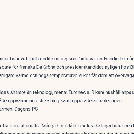
ner behovet. Luftkonditionering som ”inte var nödvändig för några 
edare för franska De Gröna och presidentkandidat, nyligen hos 
 farligare värme och höga temperaturer, vilket får dem att överväg
 klass snarare än teknologi, menar Euronews. Rikare hushåll anpas
de uppvärmning och kylning samt uppgraderar isoleringen.
 värmen. Dagens PS
ta färre alternativ. Många bor i dåligt isolerade lägenheter och 