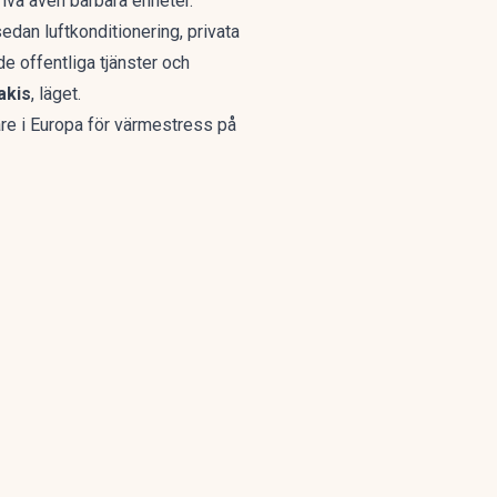
iva även bärbara enheter.
edan luftkonditionering, privata
e offentliga tjänster och
akis
, läget.
are i Europa för värmestress på