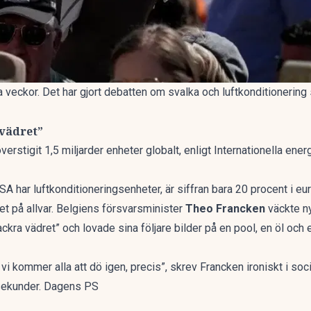
ra veckor. Det har gjort debatten om svalka och luftkonditionering
 vädret”
verstigit 1,5 miljarder enheter globalt, enligt Internationella en
A har luftkonditioneringsenheter, är siffran bara 20 procent i eu
met på allvar. Belgiens försvarsminister
Theo Francken
väckte n
ckra vädret” och lovade sina följare bilder på en pool, en öl och 
 vi kommer alla att dö igen, precis”, skrev Francken ironiskt i soc
0 sekunder. Dagens PS