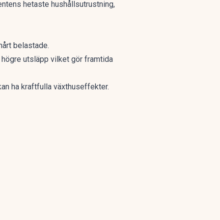
nentens hetaste hushållsutrustning,
hårt belastade.
l högre utsläpp vilket gör framtida
n ha kraftfulla växthuseffekter.