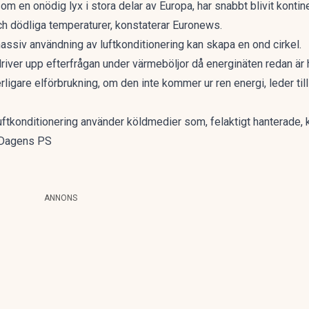
om en onödig lyx i stora delar av Europa, har snabbt blivit konti
ch dödliga temperaturer, konstaterar
Euronews
.
massiv användning av luftkonditionering kan skapa en ond cirkel.
driver upp efterfrågan under värmeböljor då energinäten redan är 
erligare elförbrukning, om den inte kommer ur ren energi, leder til
ftkonditionering använder köldmedier som, felaktigt hanterade, ka
. Dagens PS
ANNONS