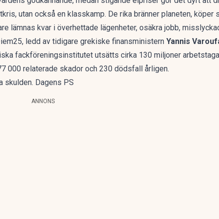
rdens godkännande, medan stigande elpriser gör det dyrt att dr
tkris, utan också en klasskamp. De rika bränner planeten, köper s
re lämnas kvar i överhettade lägenheter, osäkra jobb, misslyckad
iem25, ledd av tidigare grekiske finansministern
Yannis Varouf
eiska fackföreningsinstitutet utsätts cirka 130 miljoner arbetstag
277 000 relaterade skador och 230 dödsfall årligen.
na skulden. Dagens PS
ANNONS