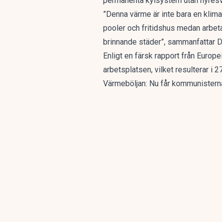
permanenta kylsystem utan hyresvä
”Denna värme är inte bara en klima
pooler och fritidshus medan arbeta
brinnande städer”, sammanfattar D
Enligt en färsk rapport från Europ
arbetsplatsen, vilket resulterar i 
Värmeböljan: Nu får kommunister