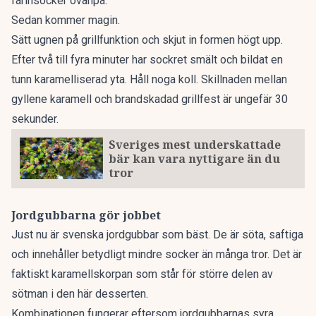
farinsocker ovanpå.
Sedan kommer magin.
Sätt ugnen på grillfunktion och skjut in formen högt upp.
Efter två till fyra minuter har sockret smält och bildat en
tunn karamelliserad yta. Håll noga koll. Skillnaden mellan
gyllene karamell och brandskadad grillfest är ungefär 30
sekunder.
Sveriges mest underskattade
bär kan vara nyttigare än du
tror
Jordgubbarna gör jobbet
Just nu är svenska jordgubbar som bäst. De är söta, saftiga
och innehåller betydligt mindre socker än många tror. Det är
faktiskt karamellskorpan som står för större delen av
sötman i den här desserten.
Kombinationen fungerar eftersom jordgubbarnas syra