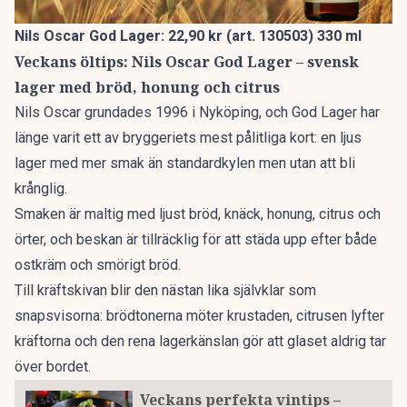
Nils Oscar God Lager: 22,90 kr (art. 130503) 330 ml
Veckans öltips: Nils Oscar God Lager – svensk
lager med bröd, honung och citrus
Nils Oscar grundades 1996 i Nyköping, och God Lager har
länge varit ett av bryggeriets mest pålitliga kort: en ljus
lager med mer smak än standardkylen men utan att bli
krånglig.
Smaken är maltig med ljust bröd, knäck, honung, citrus och
örter, och beskan är tillräcklig för att städa upp efter både
ostkräm och smörigt bröd.
Till kräftskivan blir den nästan lika självklar som
snapsvisorna: brödtonerna möter krustaden, citrusen lyfter
kräftorna och den rena lagerkänslan gör att glaset aldrig tar
över bordet.
Veckans perfekta vintips –