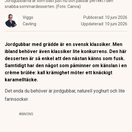
Jordgubbarna är som bäst just nu och passar perfekt i den
snabba sommardesserten. (Foto: Canva)
Viggo
Publicerad:
10 juni 2026
Cavling
Uppdaterad:
10 juni 2026
Jordgubbar med grädde är en svensk klassiker. Men
ibland behöver även klassiker lite konkurrens. Den här
desserten är så enkel att den nästan känns som fusk.
Samtidigt har den något som påminner om känslan i en
crème brûlée: kall krämighet möter ett knäckigt
karamelltäcke.
Det enda du behöver är jordgubbar, naturell yoghurt och lite
farinsocker.
ANNONS