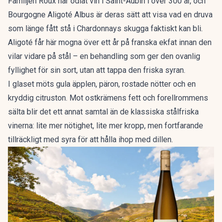
Familjen Roux har odlat vin i Saint-Aubin i över 300 år, och
Bourgogne Aligoté Albus är deras sätt att visa vad en druva
som länge fått stå i Chardonnays skugga faktiskt kan bli.
Aligoté får här mogna över ett år på franska ekfat innan den
vilar vidare på stål – en behandling som ger den ovanlig
fyllighet för sin sort, utan att tappa den friska syran.
I glaset möts gula äpplen, päron, rostade nötter och en
kryddig citruston. Mot ostkrämens fett och forellrommens
sälta blir det ett annat samtal än de klassiska stålfriska
vinerna: lite mer nötighet, lite mer kropp, men fortfarande
tillräckligt med syra för att hålla ihop med dillen.