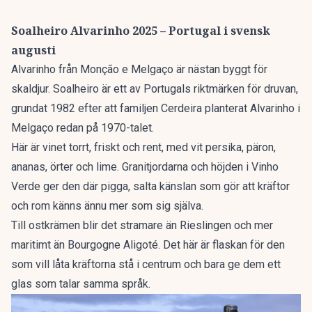
Soalheiro Alvarinho 2025 – Portugal i svensk
augusti
Alvarinho från Monção e Melgaço är nästan byggt för
skaldjur. Soalheiro är ett av Portugals riktmärken för druvan,
grundat 1982 efter att familjen Cerdeira planterat Alvarinho i
Melgaço redan på 1970-talet.
Här är vinet torrt, friskt och rent, med vit persika, päron,
ananas, örter och lime. Granitjordarna och höjden i Vinho
Verde ger den där pigga, salta känslan som gör att kräftor
och rom känns ännu mer som sig själva.
Till ostkrämen blir det stramare än Rieslingen och mer
maritimt än Bourgogne Aligoté. Det här är flaskan för den
som vill låta kräftorna stå i centrum och bara ge dem ett
glas som talar samma språk.