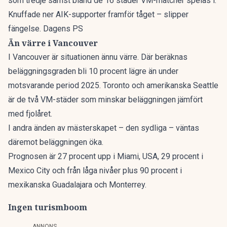
som tredje sämst bland de 16 städer VM-matcher spelas i.
Knuffade ner AIK-supporter framför tåget – slipper
fängelse. Dagens PS
Än värre i Vancouver
I Vancouver är situationen ännu värre. Där beräknas
beläggningsgraden bli 10 procent lägre än under
motsvarande period 2025. Toronto och amerikanska Seattle
är de två VM-städer som minskar beläggningen jämfört
med fjolåret.
I andra änden av mästerskapet – den sydliga – väntas
däremot beläggningen öka.
Prognosen är 27 procent upp i Miami, USA, 29 procent i
Mexico City och från låga nivåer plus 90 procent i
mexikanska Guadalajara och Monterrey.
Ingen turismboom
ANNONS