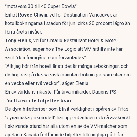
”motsvara 30 till 40 Super Bowls”.
Enligt
Royce Chwin
, vd för Destination Vancouver, är
hotellbokningarna i staden för juni cirka 20 procent lägre än
förra årets nivåer.
Tony Elenis
, vd för Ontario Restaurant Hotel & Motel
Association, säger hos The Logic att VM hittills inte har
varit ”den framgång som förväntades”.
”Allt jag hör från hotell är att det är många avbokningar, och
de hoppas på dessa sista minuten-bokningar som sker om
en vecka eller två veckor”, säger Elenis.
En av världens rikaste: Får ärva miljarder. Dagens PS
Fortfarande biljetter kvar
De dyra biljettpriser som blivit verklighet i spåren av Fifas
”dynamiska prismodell” har uppenbarligen också avskräckt.
I skrivande stund har alla utom en av de VM-matcher som
spelas i Kanada fortfarande biljetter tillgängliga på Fifas